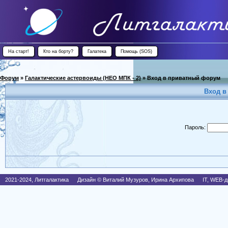
На старт!
Кто на борту?
Галатека
Помощь (SOS)
Форум
»
Галактические астервоиды (НЕО МПК - 2)
»
Вход в приватный форум
Вход в
Пароль:
2021-2024, Литгалактика Дизайн © Виталий Музуров, Ирина Архипова IT, WEB-д