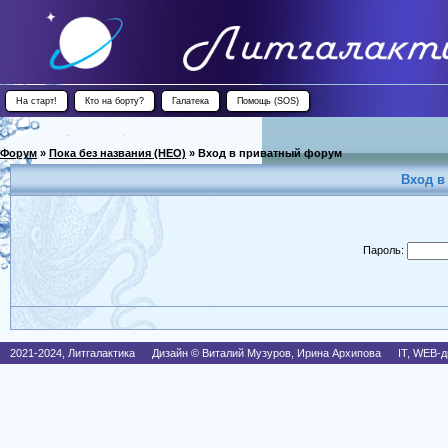
На старт!
Кто на борту?
Галатека
Помощь (SOS)
Форум
»
Пока без названия (НЕО)
»
Вход в приватный форум
Вход в
Пароль:
2021-2024, Литгалактика Дизайн © Виталий Музуров, Ирина Архипова IT, WEB-д