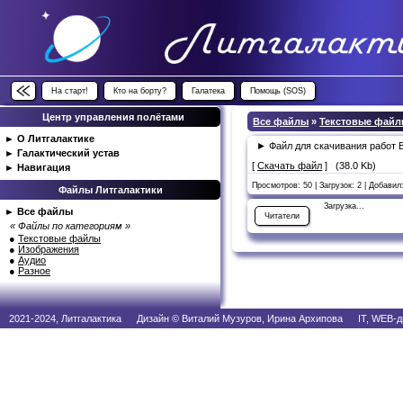
На старт!
Кто на борту?
Галатека
Помощь (SOS)
Центр управления полётами
Все файлы
»
Текстовые фай
►
О Литгалактике
► Файл для скачивания работ В
►
Галактический устав
[
Скачать файл
] (38.0 Kb)
►
Навигация
Просмотров: 50 | Загрузок: 2 | Добавил
Файлы Литгалактики
Загрузка...
►
Все файлы
Читатели
« Файлы по категориям »
●
Текстовые файлы
●
Изображения
●
Аудио
●
Разное
2021-2024, Литгалактика Дизайн © Виталий Музуров, Ирина Архипова IT, WEB-д