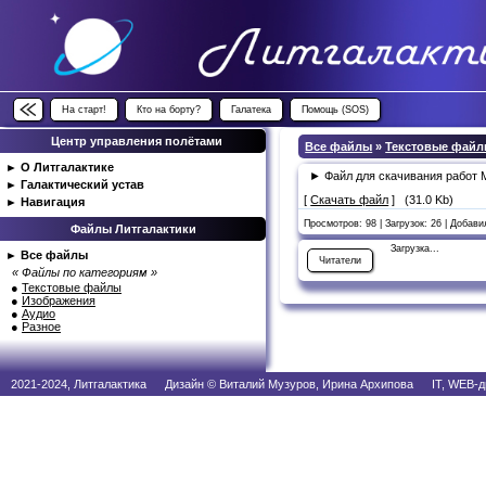
На старт!
Кто на борту?
Галатека
Помощь (SOS)
Центр управления полётами
Все файлы
»
Текстовые фай
►
О Литгалактике
► Файл для скачивания работ 
►
Галактический устав
[
Скачать файл
] (31.0 Kb)
►
Навигация
Просмотров: 98 | Загрузок: 26 | Добав
Файлы Литгалактики
Загрузка...
►
Все файлы
Читатели
« Файлы по категориям »
●
Текстовые файлы
●
Изображения
●
Аудио
●
Разное
2021-2024, Литгалактика Дизайн © Виталий Музуров, Ирина Архипова IT, WEB-д