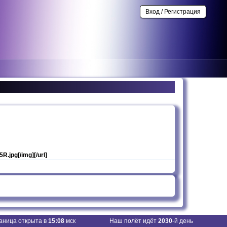
Вход / Регистрация
5R.jpg[/img][/url]
аница открыта в
15:08
мск
Наш полёт идёт
2030
-й день