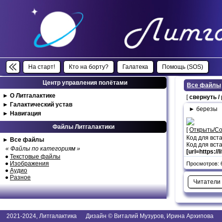
На старт!
Кто на борту?
Галатека
Помощь (SOS)
Центр управления полётами
Все файлы
►
О Литгалактике
[
свернуть /
►
Галактический устав
► березы
►
Навигация
Файлы Литгалактики
[
Открыть/С
Код для вст
►
Все файлы
Код для вста
« Файлы по категориям »
[url=https://
●
Текстовые файлы
●
Изображения
Просмотров: 6
●
Аудио
●
Разное
Читатели
2021-2024, Литгалактика Дизайн © Виталий Музуров, Ирина Архипова I