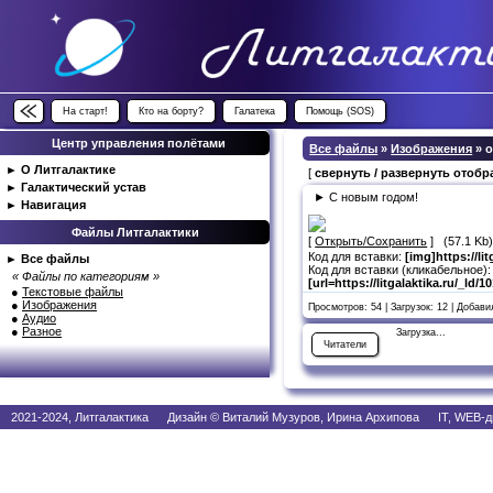
На старт!
Кто на борту?
Галатека
Помощь (SOS)
Центр управления полётами
Все файлы
»
Изображения
» 
►
О Литгалактике
[
свернуть / развернуть отоб
►
Галактический устав
► С новым годом!
►
Навигация
Файлы Литгалактики
[
Открыть/Сохранить
] (57.1 Kb
Код для вставки:
[img]https://li
►
Все файлы
Код для вставки (кликабельное):
« Файлы по категориям »
[url=https://litgalaktika.ru/_ld/
●
Текстовые файлы
●
Изображения
Просмотров: 54 | Загрузок: 12 | Добав
●
Аудио
●
Разное
Загрузка...
Читатели
2021-2024, Литгалактика Дизайн © Виталий Музуров, Ирина Архипова IT, WEB-д