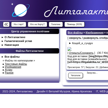
На старт!
Кто на борту?
Галатека
Помощь (SOS)
Центр управления полётами
Все файлы
»
Изображения
» 
►
О Литгалактике
[
свернуть / развернуть отоб
►
Галактический устав
► Кощей_и_сундук
►
Навигация
Файлы Литгалактики
[
Открыть/Сохранить
] (30.7 Kb
Код для вставки:
[img]https://li
►
Все файлы
Код для вставки (кликабельное):
« Файлы по категориям »
[url=https://litgalaktika.ru/_ld/
●
Текстовые файлы
●
Изображения
Просмотров: 57 | Загрузок: 21 | Добав
●
Аудио
●
Разное
Загрузка...
Читатели
2021-2024, Литгалактика Дизайн © Виталий Музуров, Ирина Архипова IT, WEB-д