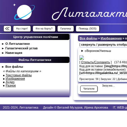
На старт!
Кто на борту?
Галатека
Помощь (SOS)
Центр управления полётами
Все файлы
»
Изображения
» 
►
О Литгалактике
[
свернуть / развернуть отоб
►
Галактический устав
► сВорономУменьш
►
Навигация
Файлы Литгалактики
[
Открыть/Сохранить
] (17.6 Kb
Код для вставки:
[img]https://li
►
Все файлы
Код для вставки (кликабельное):
« Файлы по категориям »
[url=https://litgalaktika.ru/_ld/
●
Текстовые файлы
●
Изображения
Просмотров: 58 | Загрузок: 22 | Добав
●
Аудио
●
Разное
Загрузка...
Читатели
2021-2024, Литгалактика Дизайн © Виталий Музуров, Ирина Архипова IT, WEB-д