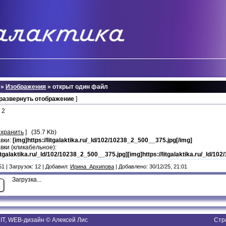
»
Изображения
» открыт один файл
 развернуть отображение
]
 2
охранить
] (35.7 Kb)
авки:
[img]https://litgalaktika.ru/_ld/102/10238_2_500__375.jpg[/img]
вки (кликабельное):
/litgalaktika.ru/_ld/102/10238_2_500__375.jpg][img]https://litgalaktika.ru/_ld/10
1 | Загрузок: 12 | Добавил:
Ирина_Архипова
| Добавлено: 30/12/25, 21:01
Загрузка...
T, WEB-дизайн © Алексей Лис
Стр