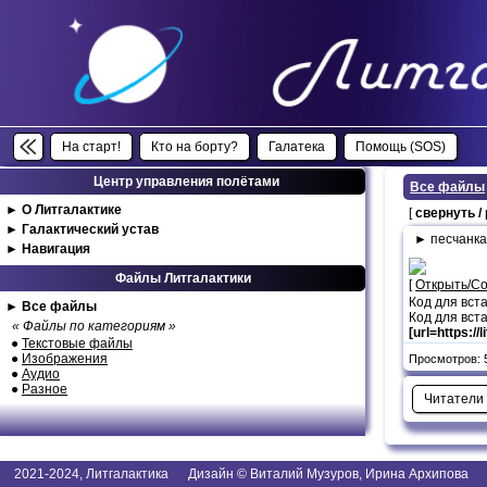
На старт!
Кто на борту?
Галатека
Помощь (SOS)
Центр управления полётами
Все файлы
►
О Литгалактике
[
свернуть /
►
Галактический устав
► песчанка
►
Навигация
Файлы Литгалактики
[
Открыть/С
Код для вст
►
Все файлы
Код для вста
« Файлы по категориям »
[url=https:/
●
Текстовые файлы
●
Изображения
Просмотров: 5
●
Аудио
●
Разное
Читатели
2021-2024, Литгалактика Дизайн © Виталий Музуров, Ирина Архипова I