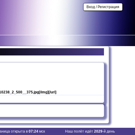
Вход / Регистрация
2/10238_2_500__375.jpg[/img][/url]
аница открыта в
07:24
мск
Наш полёт идёт
2029
-й день