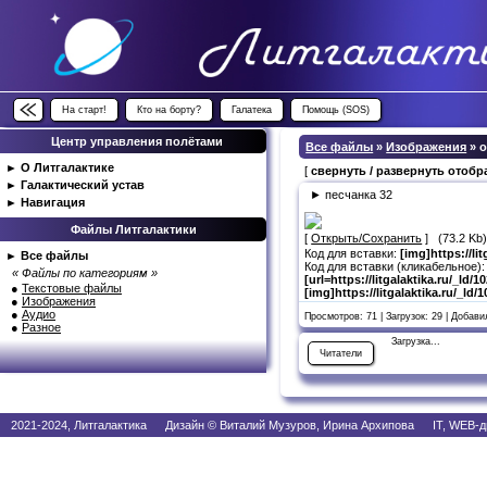
На старт!
Кто на борту?
Галатека
Помощь (SOS)
Центр управления полётами
Все файлы
»
Изображения
» 
►
О Литгалактике
[
свернуть / развернуть отоб
►
Галактический устав
► песчанка 32
►
Навигация
Файлы Литгалактики
[
Открыть/Сохранить
] (73.2 Kb
Код для вставки:
[img]https://li
►
Все файлы
Код для вставки (кликабельное):
« Файлы по категориям »
[url=https://litgalaktika.ru/_ld
●
Текстовые файлы
[img]https://litgalaktika.ru/_ld
●
Изображения
●
Аудио
Просмотров: 71 | Загрузок: 29 | Добав
●
Разное
Загрузка...
Читатели
2021-2024, Литгалактика Дизайн © Виталий Музуров, Ирина Архипова IT, WEB-д