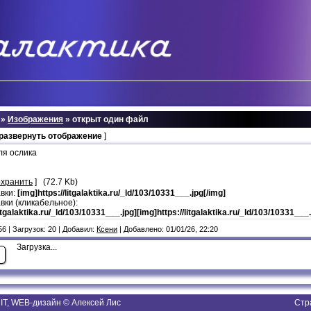
»
Изображения
» открыт один файл
 развернуть отображение
]
ля ослика
охранить
] (72.7 Kb)
авки:
[img]https://litgalaktika.ru/_ld/103/10331___.jpg[/img]
вки (кликабельное):
litgalaktika.ru/_ld/103/10331___.jpg][img]https://litgalaktika.ru/_ld/103/10331___.
6 | Загрузок: 20 | Добавил:
Ксени
| Добавлено: 01/01/26, 22:20
Загрузка...
T, WEB-дизайн © Алексей Лис
Стр