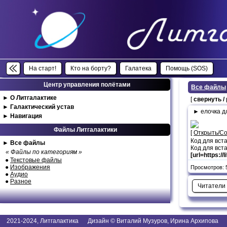
На старт!
Кто на борту?
Галатека
Помощь (SOS)
Центр управления полётами
Все файлы
►
О Литгалактике
[
свернуть /
►
Галактический устав
► елочка д
►
Навигация
Файлы Литгалактики
[
Открыть/С
Код для вст
►
Все файлы
Код для вста
« Файлы по категориям »
[url=https://
●
Текстовые файлы
●
Изображения
Просмотров: 5
●
Аудио
●
Разное
Читатели
2021-2024, Литгалактика Дизайн © Виталий Музуров, Ирина Архипова I