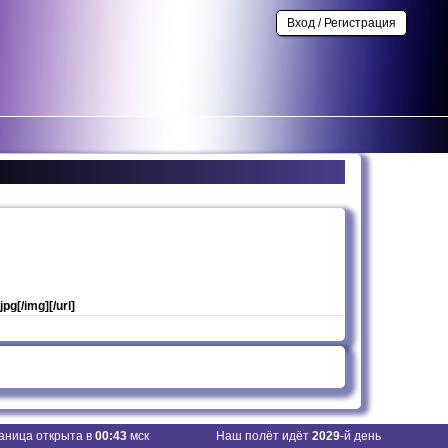
Вход / Регистрация
jpg[/img][/url]
аница открыта в
00:43
мск
Наш полёт идёт
2029
-й день