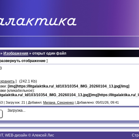
»
Изображения
» открыт один файл
 развернуть отображение
]
 3
охранить
] (242.1 Kb)
авки:
[img]https://litgalaktika.ru/_ld/103/10354_IMG_20260104_13.jpg[/img]
вки (кликабельное):
/litgalaktika.ru/_ld/103/10354_IMG_20260104_13.jpg][img]https://litgalaktika.ru
3 | Загрузок: 21 | Добавил:
Милана_Секоненко
| Добавлено: 05/01/26, 09:41
Загрузка...
T, WEB-дизайн © Алексей Лис
Стр