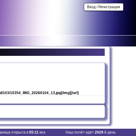
Вход / Регистрация
/_ld/103/10354_IMG_20260104_13.jpg[/img][/url]
аница открыта в
05:11
мск
Наш полёт идёт
2029
-й день