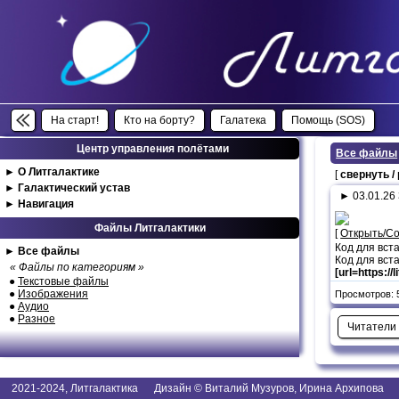
На старт!
Кто на борту?
Галатека
Помощь (SOS)
Центр управления полётами
Все файлы
►
О Литгалактике
[
свернуть /
►
Галактический устав
► 03.01.26
►
Навигация
Файлы Литгалактики
[
Открыть/С
Код для вст
►
Все файлы
Код для вста
« Файлы по категориям »
[url=https:/
●
Текстовые файлы
●
Изображения
Просмотров: 5
●
Аудио
●
Разное
Читатели
2021-2024, Литгалактика Дизайн © Виталий Музуров, Ирина Архипова I