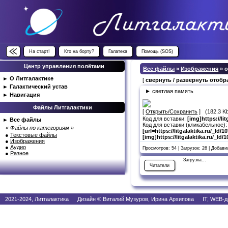
На старт!
Кто на борту?
Галатека
Помощь (SOS)
Центр управления полётами
Все файлы
»
Изображения
» 
►
О Литгалактике
[
свернуть / развернуть отоб
►
Галактический устав
► светлая память
►
Навигация
Файлы Литгалактики
[
Открыть/Сохранить
] (182.3 K
Код для вставки:
[img]https://l
►
Все файлы
Код для вставки (кликабельное):
« Файлы по категориям »
[url=https://litgalaktika.ru/_l
●
Текстовые файлы
[img]https://litgalaktika.ru/_l
●
Изображения
●
Аудио
Просмотров: 54 | Загрузок: 26 | Добав
●
Разное
Загрузка...
Читатели
2021-2024, Литгалактика Дизайн © Виталий Музуров, Ирина Архипова IT, WEB-д