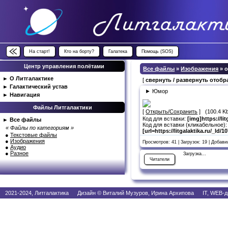
На старт!
Кто на борту?
Галатека
Помощь (SOS)
Центр управления полётами
Все файлы
»
Изображения
» 
►
О Литгалактике
[
свернуть / развернуть отоб
►
Галактический устав
► Юмор
►
Навигация
Файлы Литгалактики
[
Открыть/Сохранить
] (100.4 K
Код для вставки:
[img]https://li
►
Все файлы
Код для вставки (кликабельное):
« Файлы по категориям »
[url=https://litgalaktika.ru/_ld/
●
Текстовые файлы
●
Изображения
Просмотров: 41 | Загрузок: 19 | Добав
●
Аудио
●
Разное
Загрузка...
Читатели
2021-2024, Литгалактика Дизайн © Виталий Музуров, Ирина Архипова IT, WEB-д