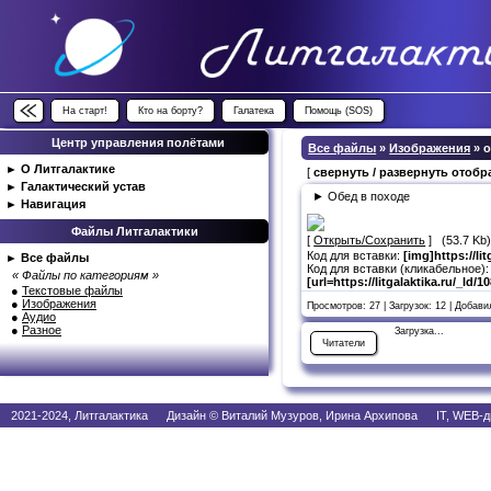
На старт!
Кто на борту?
Галатека
Помощь (SOS)
Центр управления полётами
Все файлы
»
Изображения
» 
►
О Литгалактике
[
свернуть / развернуть отоб
►
Галактический устав
► Обед в походе
►
Навигация
Файлы Литгалактики
[
Открыть/Сохранить
] (53.7 Kb
Код для вставки:
[img]https://li
►
Все файлы
Код для вставки (кликабельное):
« Файлы по категориям »
[url=https://litgalaktika.ru/_ld/
●
Текстовые файлы
●
Изображения
Просмотров: 27 | Загрузок: 12 | Добав
●
Аудио
●
Разное
Загрузка...
Читатели
2021-2024, Литгалактика Дизайн © Виталий Музуров, Ирина Архипова IT, WEB-д