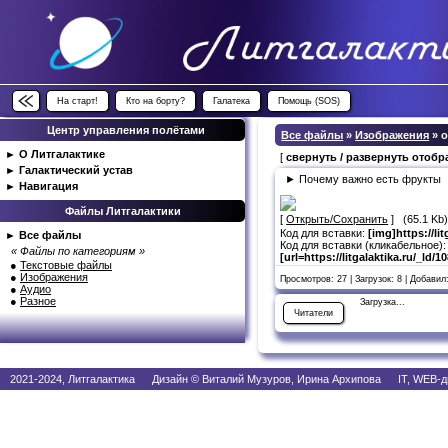
На старт!
Кто на борту?
Галатека
Помощь (SOS)
Центр управления полётами
Все файлы
»
Изображения
» 
►
О Литгалактике
[
свернуть / развернуть отоб
►
Галактический устав
► Почему важно есть фрукты
►
Навигация
Файлы Литгалактики
[
Открыть/Сохранить
] (65.1 Kb
Код для вставки:
[img]https://li
►
Все файлы
Код для вставки (кликабельное):
« Файлы по категориям »
[url=https://litgalaktika.ru/_ld
●
Текстовые файлы
●
Изображения
Просмотров: 27 | Загрузок: 8 | Добавил
●
Аудио
●
Разное
Загрузка...
Читатели
2021-2024, Литгалактика Дизайн © Виталий Музуров, Ирина Архипова IT, WEB-д