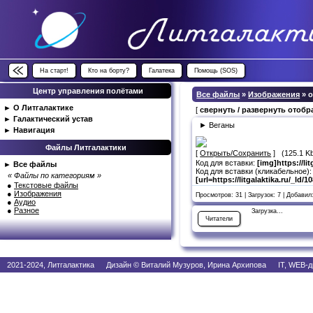
На старт!
Кто на борту?
Галатека
Помощь (SOS)
Центр управления полётами
Все файлы
»
Изображения
» 
►
О Литгалактике
[
свернуть / развернуть отоб
►
Галактический устав
► Веганы
►
Навигация
Файлы Литгалактики
[
Открыть/Сохранить
] (125.1 K
Код для вставки:
[img]https://li
►
Все файлы
Код для вставки (кликабельное):
« Файлы по категориям »
[url=https://litgalaktika.ru/_ld/
●
Текстовые файлы
●
Изображения
Просмотров: 31 | Загрузок: 7 | Добавил
●
Аудио
●
Разное
Загрузка...
Читатели
2021-2024, Литгалактика Дизайн © Виталий Музуров, Ирина Архипова IT, WEB-д