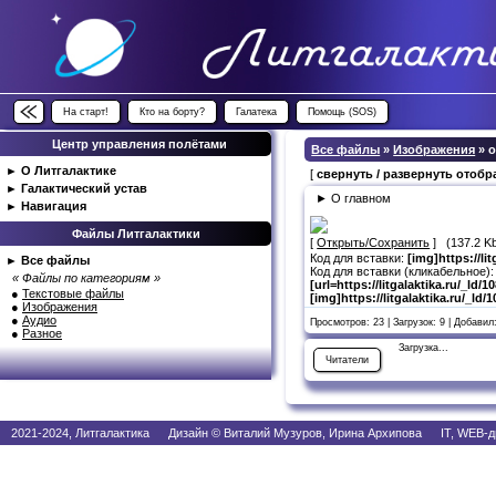
На старт!
Кто на борту?
Галатека
Помощь (SOS)
Центр управления полётами
Все файлы
»
Изображения
» 
►
О Литгалактике
[
свернуть / развернуть отоб
►
Галактический устав
► О главном
►
Навигация
Файлы Литгалактики
[
Открыть/Сохранить
] (137.2 K
Код для вставки:
[img]https://li
►
Все файлы
Код для вставки (кликабельное):
« Файлы по категориям »
[url=https://litgalaktika.ru/_ld
●
Текстовые файлы
[img]https://litgalaktika.ru/_ld
●
Изображения
●
Аудио
Просмотров: 23 | Загрузок: 9 | Добавил
●
Разное
Загрузка...
Читатели
2021-2024, Литгалактика Дизайн © Виталий Музуров, Ирина Архипова IT, WEB-д