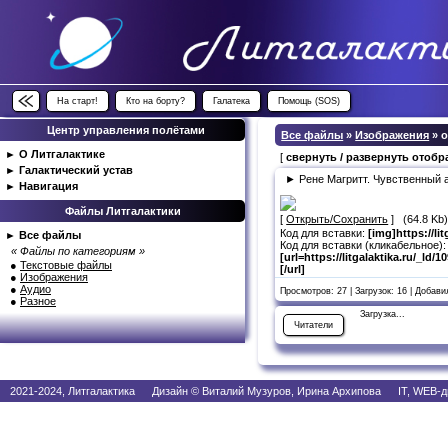
На старт!
Кто на борту?
Галатека
Помощь (SOS)
Центр управления полётами
Все файлы
»
Изображения
» 
►
О Литгалактике
[
свернуть / развернуть отоб
►
Галактический устав
► Рене Магритт. Чувственный ак
►
Навигация
Файлы Литгалактики
[
Открыть/Сохранить
] (64.8 Kb
Код для вставки:
[img]https://li
►
Все файлы
Код для вставки (кликабельное):
« Файлы по категориям »
[url=https://litgalaktika.ru/_ld
●
Текстовые файлы
[/url]
●
Изображения
●
Аудио
Просмотров: 27 | Загрузок: 16 | Добав
●
Разное
Загрузка...
Читатели
2021-2024, Литгалактика Дизайн © Виталий Музуров, Ирина Архипова IT, WEB-д