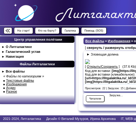
На старт!
Кто на борту?
Галатека
Помощь (SOS)
Центр управления полётами
Все файлы
»
Изображения
» 
►
О Литгалактике
[
свернуть / развернуть отоб
►
Галактический устав
► Зловещая долина
►
Навигация
Файлы Литгалактики
[
Открыть/Сохранить
] (37.6 Kb
Код для вставки:
[img]https://l
►
Все файлы
Код для вставки (кликабельное):
« Файлы по категориям »
[url=https://litgalaktika.ru/_l
●
Текстовые файлы
[img]https://litgalaktika.ru/_l
●
Изображения
●
Аудио
Просмотров: 22 | Загрузок: 15 | Добав
●
Разное
Загрузка...
Читатели
2021-2024, Литгалактика Дизайн © Виталий Музуров, Ирина Архипова IT, WEB-д