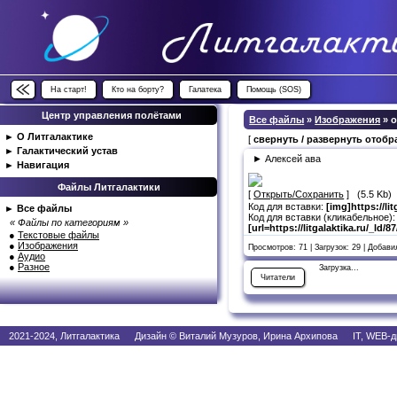
На старт!
Кто на борту?
Галатека
Помощь (SOS)
Центр управления полётами
Все файлы
»
Изображения
» 
►
О Литгалактике
[
свернуть / развернуть отоб
►
Галактический устав
► Алексей ава
►
Навигация
Файлы Литгалактики
[
Открыть/Сохранить
] (5.5 Kb)
Код для вставки:
[img]https://li
►
Все файлы
Код для вставки (кликабельное):
« Файлы по категориям »
[url=https://litgalaktika.ru/_ld/8
●
Текстовые файлы
●
Изображения
Просмотров: 71 | Загрузок: 29 | Добав
●
Аудио
●
Разное
Загрузка...
Читатели
2021-2024, Литгалактика Дизайн © Виталий Музуров, Ирина Архипова IT, WEB-д