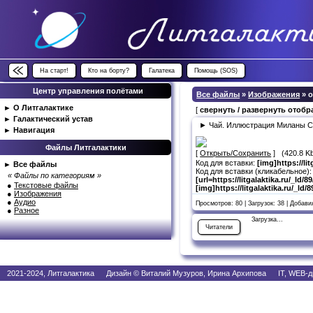
На старт!
Кто на борту?
Галатека
Помощь (SOS)
Центр управления полётами
Все файлы
»
Изображения
» 
►
О Литгалактике
[
свернуть / развернуть отоб
►
Галактический устав
► Чай. Иллюстрация Миланы Се
►
Навигация
Файлы Литгалактики
[
Открыть/Сохранить
] (420.8 K
Код для вставки:
[img]https://l
►
Все файлы
Код для вставки (кликабельное):
« Файлы по категориям »
[url=https://litgalaktika.ru/_l
●
Текстовые файлы
[img]https://litgalaktika.ru/_ld
●
Изображения
●
Аудио
Просмотров: 80 | Загрузок: 38 | Добав
●
Разное
Загрузка...
Читатели
2021-2024, Литгалактика Дизайн © Виталий Музуров, Ирина Архипова IT, WEB-д