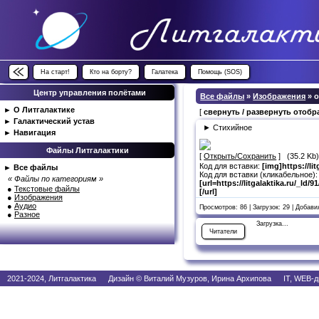
На старт!
Кто на борту?
Галатека
Помощь (SOS)
Центр управления полётами
Все файлы
»
Изображения
» 
►
О Литгалактике
[
свернуть / развернуть отоб
►
Галактический устав
► Стихийное
►
Навигация
Файлы Литгалактики
[
Открыть/Сохранить
] (35.2 Kb
Код для вставки:
[img]https://li
►
Все файлы
Код для вставки (кликабельное):
« Файлы по категориям »
[url=https://litgalaktika.ru/_ld
●
Текстовые файлы
[/url]
●
Изображения
●
Аудио
Просмотров: 86 | Загрузок: 29 | Добав
●
Разное
Загрузка...
Читатели
2021-2024, Литгалактика Дизайн © Виталий Музуров, Ирина Архипова IT, WEB-д