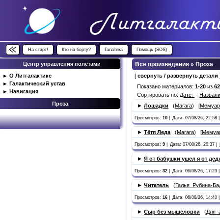
На старт!
Кто на борту?
Галатека
Помощь (SOS)
Центр управления полётами
Все произведения
» Проза
►
О Литгалактике
[
свернуть / развернуть детали
►
Галактический устав
Показано материалов:
1-20
из
6
►
Навигация
Сортировать по:
Дате
·
Назван
Проза
►
Лошадки
(
Marara
) [
Мемуа
Просмотров:
10
|
Дата: 07/08/26, 22:58 |
►
Тётя Леда
(
Marara
) [
Мемуа
Просмотров:
9
|
Дата: 07/08/26, 20:37 |
►
Я от бабушки ушел я от де
Просмотров:
32
|
Дата: 06/08/26, 17:23 |
►
Читатель
(
Галья_Рубина-Ба
Просмотров:
16
|
Дата: 06/08/26, 14:40 |
►
Сыр без мышеловки
(
Для_