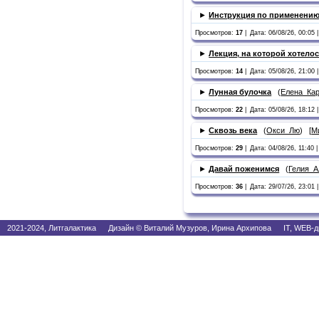
►
Инструкция по применени
Просмотров:
17
|
Дата: 06/08/26, 00:05 |
►
Лекция, на которой хотело
Просмотров:
14
|
Дата: 05/08/26, 21:00 |
►
Лунная булочка
(
Елена_Ка
Просмотров:
22
|
Дата: 05/08/26, 18:12 |
►
Сквозь века
(
Окси_Лю
) [
М
Просмотров:
29
|
Дата: 04/08/26, 11:40 |
►
Давай поженимся
(
Гелия_А
Просмотров:
36
|
Дата: 29/07/26, 23:01 |
2021-2024, Литгалактика Дизайн © Виталий Музуров, Ирина Архипова IT, WEB-д