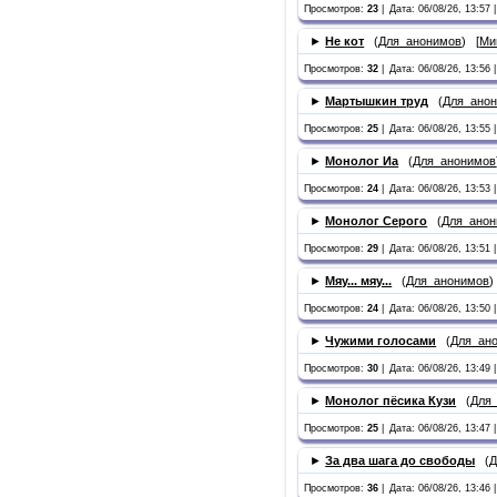
Просмотров:
23
|
Дата: 06/08/26, 13:57 |
►
Не кот
(
Для_анонимов
) [
Ми
Просмотров:
32
|
Дата: 06/08/26, 13:56 |
►
Мартышкин труд
(
Для_ано
Просмотров:
25
|
Дата: 06/08/26, 13:55 |
►
Монолог Иа
(
Для_анонимов
Просмотров:
24
|
Дата: 06/08/26, 13:53 |
►
Монолог Серого
(
Для_ано
Просмотров:
29
|
Дата: 06/08/26, 13:51 |
►
Мяу... мяу...
(
Для_анонимов
)
Просмотров:
24
|
Дата: 06/08/26, 13:50 |
►
Чужими голосами
(
Для_ан
Просмотров:
30
|
Дата: 06/08/26, 13:49 |
►
Монолог пёсика Кузи
(
Для
Просмотров:
25
|
Дата: 06/08/26, 13:47 |
►
За два шага до свободы
(
Д
Просмотров:
36
|
Дата: 06/08/26, 13:46 |