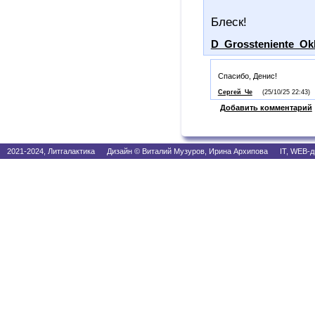
Блеск!
D_Grossteniente_Ok
Спасибо, Денис!
Сергей_Че
(25/10/25 22:43)
Добавить комментарий
2021-2024, Литгалактика Дизайн © Виталий Музуров, Ирина Архипова IT, WEB-д