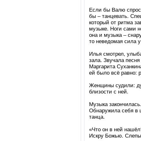
Если бы Валю спроси
бы – танцевать. Спе
который от ритма за
музыке. Ноги сами н
она и музыка – снар
то неведомая сила у
Илья смотрел, улыба
зала. Звучала песня
Маргарита Суханкина
ей было всё равно: 
Женщины судили: ду
близости с ней.
Музыка закончилась
Обнаружила себя в ц
танца.
«Что он в ней нашёл
Искру Божью. Слепые