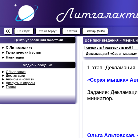
На старт!
Кто на борту?
Галатека
Помощь (SOS)
Центр управления полётами
Все произведения
»
Медиа и
►
О Литгалактике
[
свернуть / развернуть всё
]
►
Галактический устав
Декламация 5 «Серая мышка» 
►
Навигация
Медиа и общение
1 этап. Декламация
►
Объявления
►
Декламации
«Серая мышка» Авт
►
Анонсы и новости
►
Диспуты и опросы
►
Песни
Задание: Декламаци
миниатюр.
Ольга Альтовская.