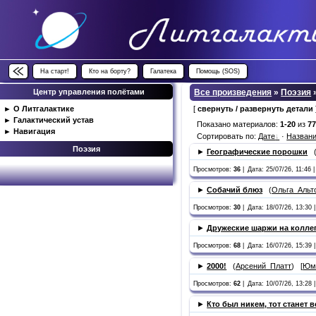
На старт!
Кто на борту?
Галатека
Помощь (SOS)
Центр управления полётами
Все произведения
»
Поэзия
►
О Литгалактике
[
свернуть / развернуть детали
►
Галактический устав
Показано материалов:
1-20
из
7
►
Навигация
Сортировать по:
Дате
·
Назван
Поэзия
►
Географические порошки
Просмотров:
36
|
Дата: 25/07/26, 11:46 |
►
Собачий блюз
(
Ольга_Альт
Просмотров:
30
|
Дата: 18/07/26, 13:30 |
►
Дружеские шаржи на коллег
Просмотров:
68
|
Дата: 16/07/26, 15:39 |
►
2000!
(
Арсений_Платт
) [
Юмо
Просмотров:
62
|
Дата: 10/07/26, 13:28 |
►
Кто был никем, тот станет 