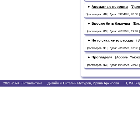
►
Ароматные порошки
(
Ирин
Просмотров:
68
|
Дата: 09/04/26, 20:38 |
►
Бросаю бить баклуши
(
Вик
Просмотров:
89
|
Дата: 26/03/26, 19:07 |
►
Не то сказ, не то рассказ
(
S
Просмотров:
91
|
Дата: 23/03/26, 13:32 |
►
Проглядела
(
Ассоль_Фьюж
Просмотров:
93
|
Дата: 19/03/26, 23:48 |
2021-2024, Литгалактика Дизайн © Виталий Музуров, Ирина Архипова IT, WEB-д