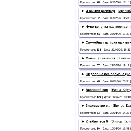
Просмотров:
28
|
Дата: 08/07/26, 18:10 |
►
И бантик развяжу!
(
Арсени
Просмотров:
32
|
Дата: 02/07/26, 11:23 |
►
Чудо-кепочка настроенье -
Просмотров:
54
|
Дата: 27/06/26, 17:33 |
►
Служебная записка на имя 
Просмотров:
114
|
Дата: 29/05/26, 18:29 
►
Мышь
(
Щегленок
) [
Юморист
Просмотров:
57
|
Дата: 22/05/26, 19:12 |
►
Шедевр на все времена (не
Просмотров:
76
|
Дата: 09/05/26, 20:38 |
►
Весенний сон
(
Елена_Карт
Просмотров:
124
|
Дата: 28/04/26, 15:10
►
Знакомство с...
(
Виктор_Ка
Просмотров:
73
|
Дата: 22/04/26, 14:28 |
►
Улыбнитесь 5
(
Виктор_Каз
Просмотров:
80
|
Дата: 10/04/26, 16:53 |