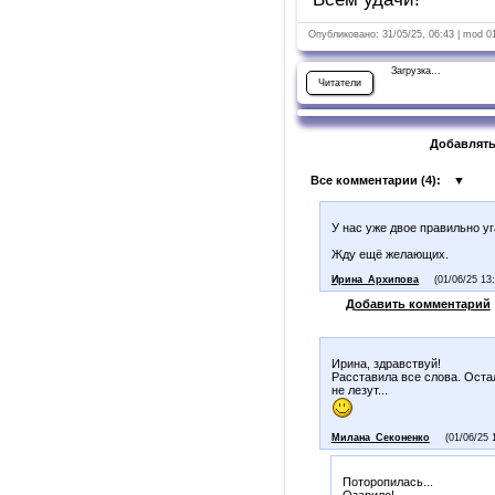
Опубликовано: 31/05/25, 06:43 | mod 0
Загрузка...
Читатели
Добавлять
Все комментарии (
4
):
▼
У нас уже двое правильно у
Жду ещё желающих.
Ирина_Архипова
(01/06/25 13
Добавить комментарий
Ирина, здравствуй!
Расставила все слова. Остал
не лезут...
Милана_Секоненко
(01/06/25 
Поторопилась...