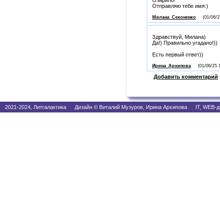
Озарило!
Отправляю тебе имя:)
Милана_Секоненко
(01/06/2
Здравствуй, Милана)
Да!) Правильно угадано!))
Есть первый ответ))
Ирина_Архипова
(01/06/25 
Добавить комментарий
2021-2024, Литгалактика Дизайн © Виталий Музуров, Ирина Архипова IT, WEB-д