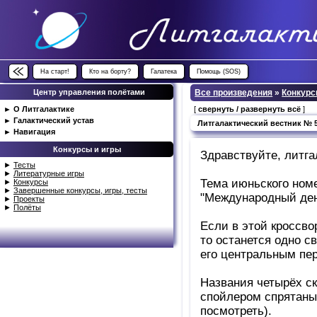
На старт!
Кто на борту?
Галатека
Помощь (SOS)
Центр управления полётами
Все произведения
»
Конкурс
►
О Литгалактике
[
свернуть / развернуть всё
]
►
Галактический устав
Литгалактический вестник № 
►
Навигация
Конкурсы и игры
Здравствуйте, литга
►
Тесты
►
Литературные игры
Тема июньского номе
►
Конкурсы
►
Завершенные конкурсы, игры, тесты
"Международный день
►
Проекты
►
Полёты
Если в этой кроссво
то останется одно с
его центральным пе
Названия четырёх с
спойлером спрятаны 
посмотреть).