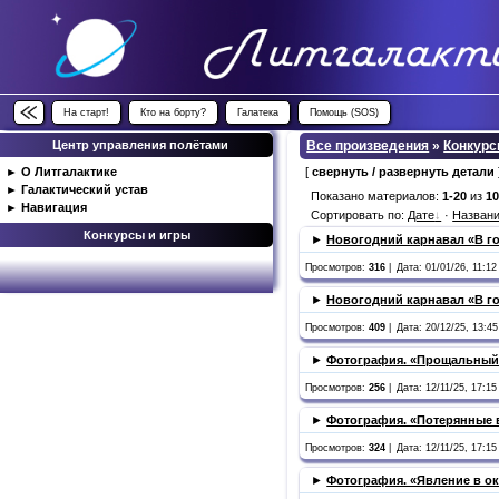
На старт!
Кто на борту?
Галатека
Помощь (SOS)
Центр управления полётами
Все произведения
»
Конкурс
►
О Литгалактике
[
свернуть / развернуть детали
►
Галактический устав
Показано материалов:
1-20
из
1
►
Навигация
Сортировать по:
Дате
·
Назван
Конкурсы и игры
►
Новогодний карнавал «В го
Просмотров:
316
|
Дата: 01/01/26, 11:12 
►
Новогодний карнавал «В го
Просмотров:
409
|
Дата: 20/12/25, 13:45
►
Фотография. «Прощальный
Просмотров:
256
|
Дата: 12/11/25, 17:15 
►
Фотография. «Потерянные 
Просмотров:
324
|
Дата: 12/11/25, 17:15 
►
Фотография. «Явление в о