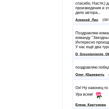
спасибо, Настя:) 
произведения и это
дело автора...
Алексей_Лис
(08/
Поздравляю коман
команду "Звездный
Интересно проход
У нас ещё два тур
D_Grossteniente_O
поздравляю побед
Олег_Юшкевичъ
Ох! Ну наконец-то
Ура всем!
Елена_Картунова