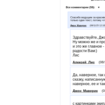
Все комментарии (
59
):
▼
Спасибо ведущим за красивы
только один текст, потому ч
Джон_Маверик
(08/11/25 12:18
Здравствуйте, Джо
Ну можно же и про
и это же главное -
радости Вам:)
Лис
Алексей_Лис
(08/
Да, наверное, так
сказку, написанную
наверное, ее и так
Джон_Маверик
(0
с картинками экип