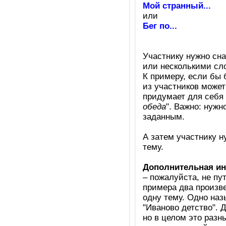
Мой странный...
или
Бег по...
Участнику нужно сн
или несколькими сл
К примеру, если бы 
из участников может
придумает для себя 
обеда
". Важно: нужн
заданным.
А затем участнику н
тему.
Дополнительная и
– пожалуйста, не пу
примера два произве
одну тему. Одно наз
"Иваново детство". 
но в целом это раз