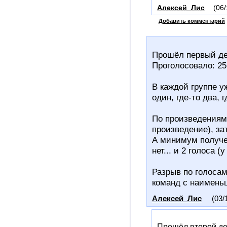
Алексей_Лис
(06/
Добавить комментарий
Прошёл первый де
Проголосовало: 25 
В каждой группе у
один, где-то два, г
По произведениям
произведение), зат
А минимум получен
нет... и 2 голоса 
Разрыв по голосам
команд с наимень
Алексей_Лис
(03/
Прошёл второй де