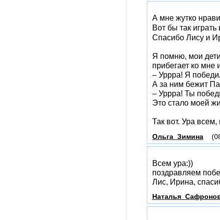
А мне жутко нрави
Вот бы так играть
Спасибо Лису и И
Я помню, мои дети,
прибегает ко мне и
– Уррра! Я победи
А за ним бежит Па
– Уррра! Ты побед
Это стало моей ж
Так вот. Ура всем
Ольга_Зимина
(0
Всем ура:))
поздравляем побе
Лис, Ирина, спасиб
Наталья_Сафроно