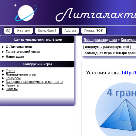
На старт!
Кто на борту?
Галатека
Помощь (SOS)
Центр управления полётами
Все произведения
»
Конкурс
►
О Литгалактике
[
свернуть / развернуть всё
]
►
Галактический устав
Командная игра «Четыре грани 
►
Навигация
Конкурсы и игры
►
Тесты
Условия игры:
http:/
►
Литературные игры
►
Конкурсы
►
Завершенные конкурсы, игры, тесты
►
Проекты
►
Полёты