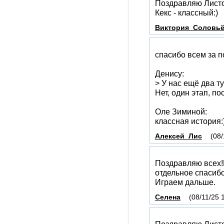
Поздравляю Листо
Кекс - классный:)
Виктория_Соловь
спасибо всем за п
Денису:
> У нас ещё два т
Нет, один этап, п
Оле Зиминой:
классная история:
Алексей_Лис
(08/
Поздравляю всех!
отдельное спасибо
Играем дальше.
Селена
(08/11/25 