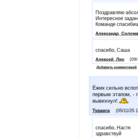
Поздравляю абсол
Интересное задани
Команде спасиби
Александр_Солома
спасибо, Саша
Алексей_Лис
(09/
Добавить комментарий
Ёжик сильно вспот
первым этапом, - 
вывихнул!
Туранга
(05/11/25 1
спасибо, Настя
здравствуй