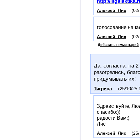
http://litgalaktika
Алексей_Лис
(02/
голосование нача
Алексей_Лис
(02/
Добавить комментарий
Да, согласна, на 
разогрелись, благ
придумывать их!
Тигрица
(25/10/25 
Здравствуйте, Лю
спасибо:))
радости Вам:)
Лис
Алексей_Лис
(25/