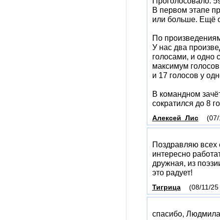
Проголосовало: 59 
В первом этапе пр
или больше. Ещё о
По произведениям
У нас два произве
голосами, и одно 
максимум голосов 
и 17 голосов у одно
В командном зачё
сократился до 8 г
Алексей_Лис
(07/
Поздравляю всех с
интересно работат
дружная, из поэзи
это радует!
Тигрица
(08/11/25
спасибо, Людмил