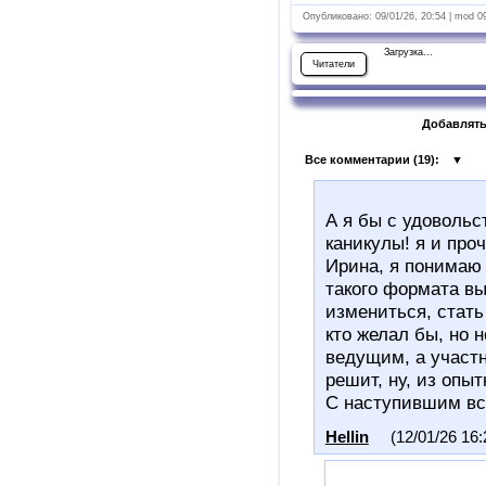
Опубликовано: 09/01/26, 20:54 | mod 0
Загрузка...
Читатели
Добавлять
Все комментарии (
19
):
▼
А я бы с удовольс
каникулы! я и проч
Ирина, я понимаю 
такого формата в
измениться, стать
кто желал бы, но 
ведущим, а участн
решит, ну, из опы
С наступившим вс
Hellin
(12/01/26 16: