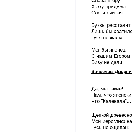
Слава Егору
Хокку придумает
Слоги считая
Буквы расставит
Лишь бы хватило
Гуся не жалко
Мог бы японец
С нашим Егором 
Визу не дали
Вячеслав_Дворни
Да, мы такие!
Нам, что японски
Что "Калевала"..
Щепкой древесн
Мой иероглиф на
Гусь не ощипан!