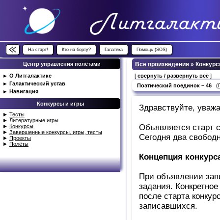
На старт!
Кто на борту?
Галатека
Помощь (SOS)
Центр управления полётами
Все произведения
»
Конкурс
►
О Литгалактике
[
свернуть / развернуть всё
]
►
Галактический устав
Поэтический поединок – 46
(
►
Навигация
Конкурсы и игры
Здравствуйте, уваж
►
Тесты
►
Литературные игры
Объявляется старт с
►
Конкурсы
►
Завершенные конкурсы, игры, тесты
Сегодня два свобод
►
Проекты
►
Полёты
Концепция конкурс
При объявлении запи
задания. Конкретное
после старта конкур
записавшихся.