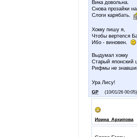
Вика довольна.
Снова прозайки на
Слоги карябать.
Хокку пишу я,
Чтобы вертелся Ба
Ибо - виновен.
Выдумал хокку
Старый японский 
Рифмы не знавши
Ура Лису!
GP
(10/01/26 00:05)
Ирина_Архипова