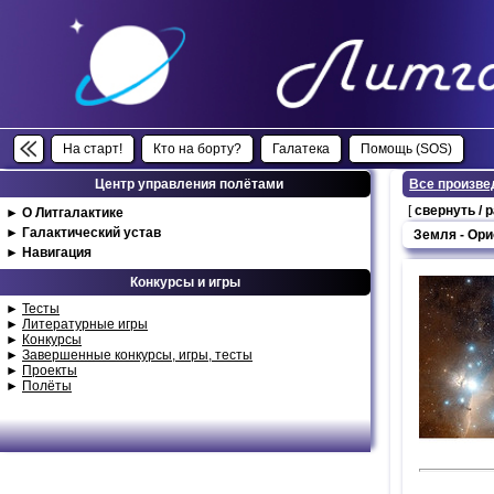
На старт!
Кто на борту?
Галатека
Помощь (SOS)
Центр управления полётами
Все произве
[
свернуть / 
►
О Литгалактике
►
Галактический устав
Земля - Ори
►
Навигация
Конкурсы и игры
►
Тесты
►
Литературные игры
►
Конкурсы
►
Завершенные конкурсы, игры, тесты
►
Проекты
►
Полёты