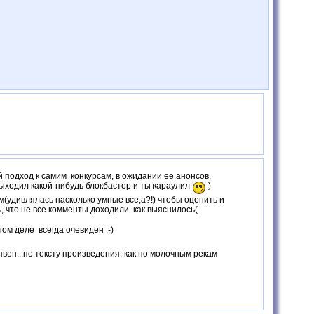
й подход к самим конкурсам, в ожидании ее анонсов,
выходил какой-нибудь блокбастер и ты караулил
)
(удивлялась насколько умные все,а?!) чтобы оценить и
, что не все комменты доходили. как выяснилось(
том деле всегда очевиден :-)
явен...по тексту произведения, как по молочным рекам