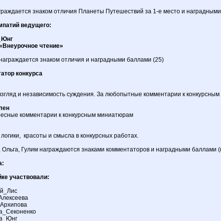
граждается знаком отличия Планеты Путешествий за 1-е место и наградными
мпатий ведущего:
_Юнг
«Внеурочное чтение»
награждается знаком отличия и наградными баллами (25)
атор конкурса
я
 взгляд и независимость суждения. За любопытные комментарии к конкурсным
лен
ресные комментарии к конкурсным миниатюрам
 логики, красоты и смысла в конкурсных работах.
, Ольга, Гулим награждаются знаками комментаторов и наградными баллами (
а:
йке участвовали:
ей_Лис
 Алексеева
 Архипова
а_Секоненко
а_Юнг