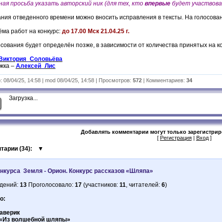
ая просьба указать авторский ник (для тех, кто
впервые
будет участвоват
ания отведенного времени можно вносить исправления в тексты. На голосован
ёма работ на конкурс:
до 17.00 Мск 21.04.25 г.
осования будет определён позже, в зависимости от количества принятых на к
Виктория_Соловьёва
ржка –
Алексей_Лис
 08/04/25, 14:58 | mod 08/04/25, 14:58 | Просмотров:
572
| Комментариев:
34
Загрузка...
Добавлять комментарии могут только зарегистри
[
Регистрация
|
Вход
]
тарии (
34
):
▼
онкурса Земля - Орион. Конкурс рассказов «Шляпа»
дений:
13
Проголосовало:
17
(участников:
11
, читателей:
6
)
о:
аверик
«Из волшебной шляпы»