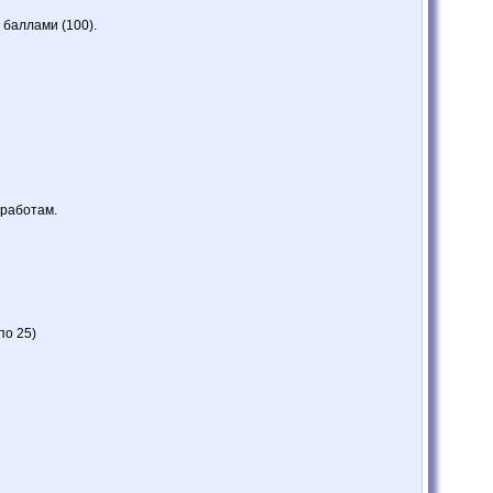
 баллами (100).
 работам.
по 25)