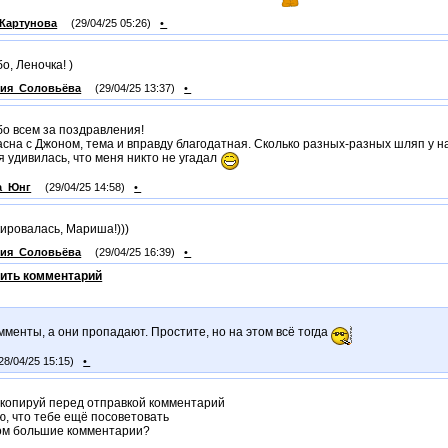
Картунова
(29/04/25 05:26)
•
о, Леночка! )
рия_Соловьёва
(29/04/25 13:37)
•
о всем за поздравления!
асна с Джоном, тема и вправду благодатная. Сколько разных-разных шляп у н
я удивилась, что меня никто не угадал
а_Юнг
(29/04/25 14:58)
•
ировалась, Мариша!)))
рия_Соловьёва
(29/04/25 16:39)
•
ить комментарий
менты, а они пропадают. Простите, но на этом всё тогда
28/04/25 15:15)
•
 копируй перед отправкой комментарий
ю, что тебе ещё посоветовать
ом большие комментарии?