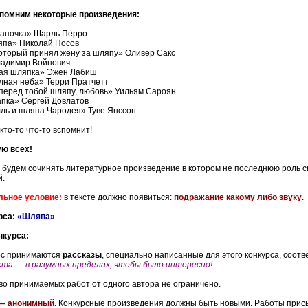
помним некоторые произведения:
апочка» Шарль Перро
па» Николай Носов
который принял жену за шляпу» Оливер Сакс
адимир Войнович
ая шляпка» Эжен Лабиш
лная неба» Терри Пратчетт
перед тобой шляпу, любовь» Уильям Сароян
пка» Сергей Довлатов
ль и шляпа Чародея» Туве Янссон
то-то что-то вспомнит!
ю всех!
 будем сочинять литературное произведение в котором не последнюю роль с
.
льное условие:
в тексте должно появиться:
подражание какому либо звуку
.
рса:
«Шляпа»
нкурса:
урс принимаются
рассказы
, специально написанные для этого конкурса, соот
та — в разумных пределах, чтобы было интересно!
во принимаемых работ от одного автора не ограничено.
— анонимный.
Конкурсные произведения должны быть новыми. Работы присыл