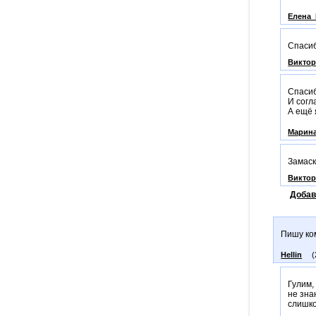
Елена_
Спасиб
Викто
Спасиб
И согл
А ещё 
Марин
Замаск
Викто
Добав
Пишу ком
Hellin
(
Гулим,
не зна
слишк