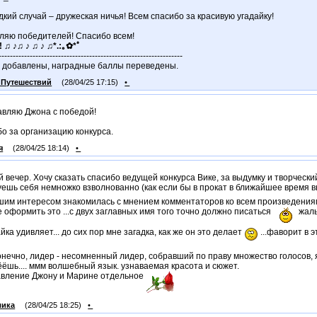
дкий случай – дружеская ничья! Всем спасибо за красивую угадайку!
ляю победителей! Спасибо всем!
! ♫ ♪♫ ♪ ♫ ♪ ♫*.:｡✿*ﾟ
-----------------------------------------------------------------
 добавлены, наградные баллы переведены.
_Путешествий
(28/04/25 17:15)
•
вляю Джона с победой!
о за организацию конкурса.
я
(28/04/25 18:14)
•
 вечер. Хочу сказать спасибо ведущей конкурса Вике, за выдумку и творчески
уешь себя немножко взволнованно (как если бы в прокат в ближайшее время 
шим интересом знакомилась с мнением комментаторов ко всем произведениям
 оформить это ...с двух заглавных имя того точно должно писаться
жаль
айка удивляет... до сих пор мне загадка, как же он это делает
...фаворит в э
конечно, лидер - несомненный лидер, собравший по праву множество голосов, 
ёшь.... ммм волшебный язык. узнаваемая красота и сюжет.
авление Джону и Марине отдельное
лика
(28/04/25 18:25)
•