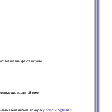
ыграет шляпа. фантазируйте.
ветствующие заданной теме.
ать в теле письма, по адресу:
povic1965@mail.ru