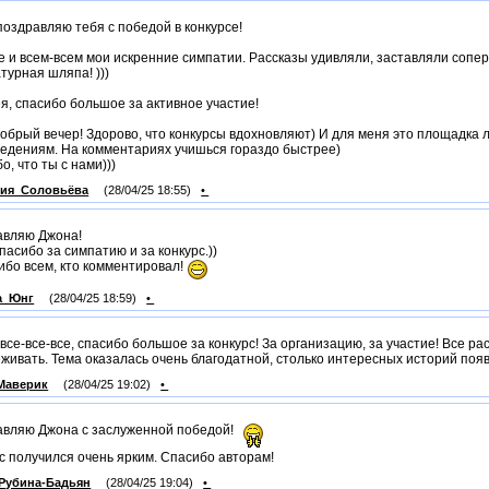
поздравляю тебя с победой в конкурсе!
 и всем-всем мои искренние симпатии. Рассказы удивляли, заставляли сопер
турная шляпа! )))
я, спасибо большое за активное участие!
добрый вечер! Здорово, что конкурсы вдохновляют) И для меня это площадка л
едениям. На комментариях учишься гораздо быстрее)
о, что ты с нами)))
рия_Соловьёва
(28/04/25 18:55)
•
авляю Джона!
спасибо за симпатию и за конкурс.))
ибо всем, кто комментировал!
а_Юнг
(28/04/25 18:59)
•
 все-все-все, спасибо большое за конкурс! За организацию, за участие! Все 
живать. Тема оказалась очень благодатной, столько интересных историй поя
Маверик
(28/04/25 19:02)
•
вляю Джона с заслуженной победой!
с получился очень ярким. Спасибо авторам!
Рубина-Бадьян
(28/04/25 19:04)
•