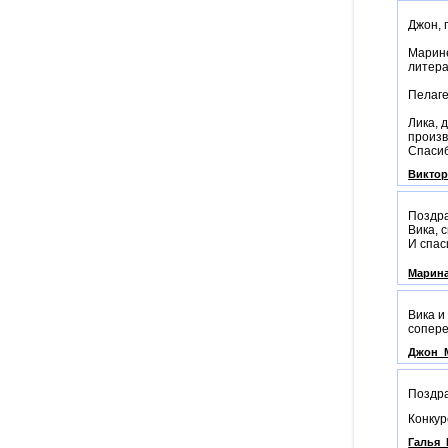
Джон, 
Марине
литера
Пелаге
Лика, 
произв
Спасиб
Викто
Поздр
Вика, 
И спас
Марин
Вика и
сопере
Джон_
Поздра
Конкур
Галья_