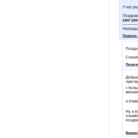
У нас ре
Поздрав
ура! ура
------------
Награды
Планета
Поздра
Спасиб
Пелаге
Добрый
чувств
с боль
мнение
а угад
Ну. и 
плывёё
поздр
Ванже