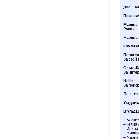
Джон на
Приз си
Марина
Рассказ
Марина 
Коммент
Пелаге
За свой
Ольга-К
За инте
Hellin
За поиск
Пелагея
Угадайк
В угада
– Алекс
– Гелия
– Ирина
– Милан
– Марин