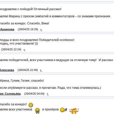
поздравляю с победой! Отличный рассказ!
вляю Марину с призом симпатий и комментаторов – со знаками признания.
пасибо за конкурс. Спасибо, Вика!
_Архипова
(28/04/25 19:29)
•
лодцы и всех поздравляю! Победителей особенно!
лодец, что участвовала! )))
(28/04/25 22:24)
•
вляю победителей, всех участников и ведущую за отличную тему! И рассказ 
Алексеева
(28/04/25 22:49)
•
 Ирина, Гулим, Гелия, спасибо!
 если опубликуете рассказ, я прочитаю. Рада, что тема откликнулась.)
рия_Соловьёва
(29/04/25 04:04)
•
спасибо за конкурс!
вляю всех участников
и призёров