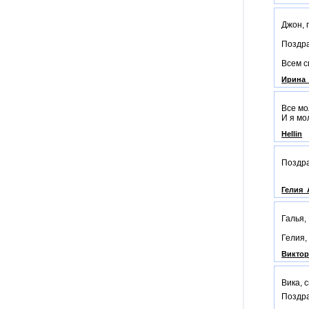
Джон, 
Поздра
Всем с
Ирина
Все мо
И я мо
Hellin
Поздра
Гелия_
Галья,
Гелия,
Викто
Вика, 
Поздра