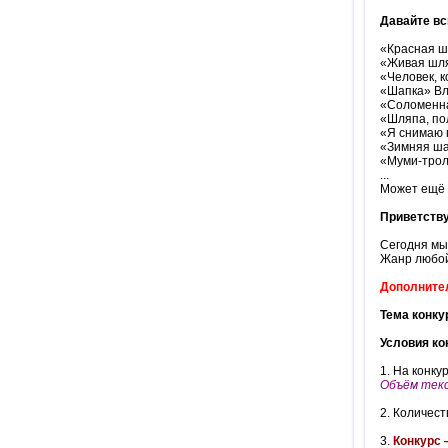
Давайте вс
«Красная ш
«Живая шля
«Человек, 
«Шапка» Вл
«Соломенн
«Шляпа, по
«Я снимаю 
«Зимняя ша
«Муми-трол
...
Может ещё к
Приветству
Сегодня мы
Жанр любой
Дополните
Тема конку
Условия ко
1. На конк
Объём текс
2. Количест
3.
Конкурс 