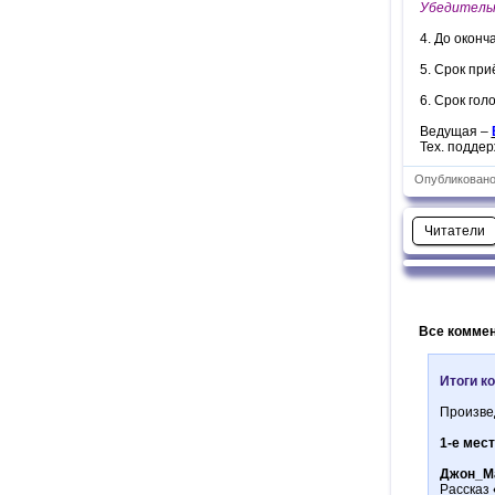
Убедительн
4. До оконч
5. Срок при
6. Срок гол
Ведущая –
Тех. подде
Опубликовано:
Читатели
Все коммен
Итоги к
Произве
1-е мест
Джон_М
Рассказ