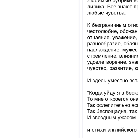
Любимые рубрики вс
лирика. Все знают п
любые чувства.
К безграничным отно
честолюбие, обожани
отчаяние, уважение,
разнообразие, обаян
наслаждение, мужест
стремление, влияние
удовлетворение, зна
чувство, развитие, к
И здесь уместно вс
“Когда уйду я в беск
То мне откроется она
Так ослепительно яс
Так беспощадна, так
И звездным ужасом 
и стихи английского