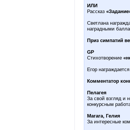
ИЛИ
Рассказ
«Задание
Светлана награжда
наградными балла
Приз симпатий в
GP
Стихотворение
«н
Егор награждается
Комментатор кон
Пелагея
За свой взгляд и
конкурсным работ
Marara,
Гелия
За интересные ко