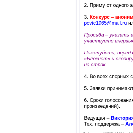
2. Приму от одного 
3.
Конкурс – анони
povic1965@mail.ru
ил
Просьба – указать 
участвуете впервы
Пожалуйста, перед 
«Блокнот» и скопир
на строк.
4. Во всех спорных 
5. Заявки принимаю
6. Сроки голосовани
произведений).
Ведущая –
Виктори
Тех. поддержка –
Ал