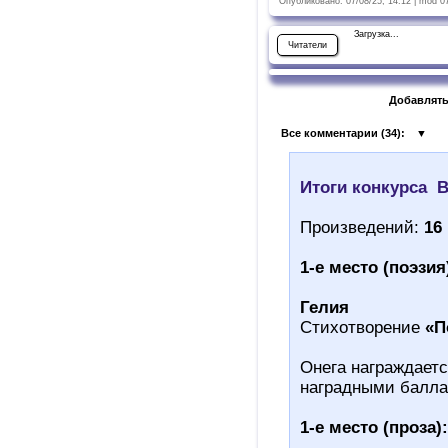
Опубликовано: 07/08/25, 14:12 | mod 0
Загрузка...
Читатели
Добавлять
Все комментарии (
34
):
▼
Итоги конкурса В
Произведений:
16
1-е место (поэзия
Гелия
Стихотворение
«П
Онега награждаетс
наградными балла
1-е место (проза):