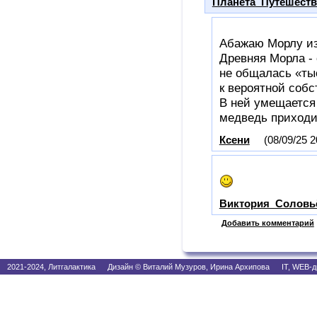
Планета_Путешест
Абажаю Морлу из
Древняя Морла - 
не общалась «тыс
к вероятной собс
В ней умещается
медведь приход
Ксени
(08/09/25 2
Виктория_Соловь
Добавить комментарий
2021-2024, Литгалактика Дизайн © Виталий Музуров, Ирина Архипова IT, WEB-д