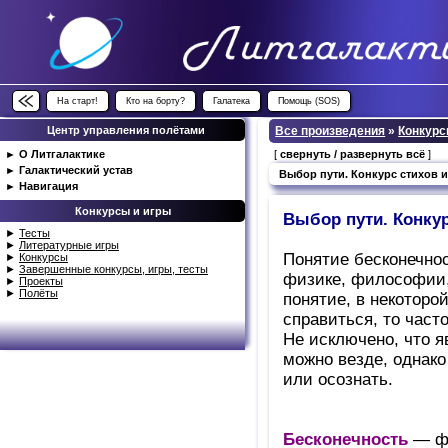
На старт!
Кто на борту?
Галатека
Помощь (SOS)
Центр управления полётами
Все произведения
»
Конкурс
►
О Литгалактике
[
свернуть / развернуть всё
]
►
Галактический устав
Выбор пути. Конкурс стихов 
►
Навигация
Конкурсы и игры
Выбор пути. Конкур
►
Тесты
►
Литературные игры
Понятие бесконечнос
►
Конкурсы
►
Завершенные конкурсы, игры, тесты
физике, философии, 
►
Проекты
►
Полёты
понятие, в некоторо
справиться, то част
Не исключено, что я
можно везде, однако
или осознать.
Бесконечность
— фи