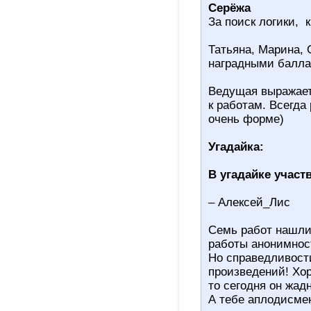
Серёжа
За поиск логики, 
Татьяна, Марина, 
наградными балла
Ведущая выражает
к работам. Всегда
очень форме)
Угадайка:
В угадайке участ
– Алексей_Лис
Семь работ нашли 
работы анонимност
Но справедливости
произведений! Хор
то сегодня он жадн
А тебе аплодисмен