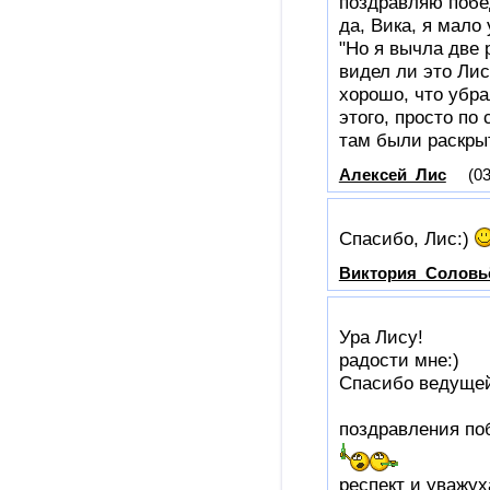
поздравляю побе
да, Вика, я мало
"Но я вычла две 
видел ли это Лис
хорошо, что убрал
этого, просто по
там были раскрыт
Алексей_Лис
(03
Спасибо, Лис:)
Виктория_Соловь
Ура Лису!
радости мне:)
Спасибо ведущей
поздравления по
респект и уважу