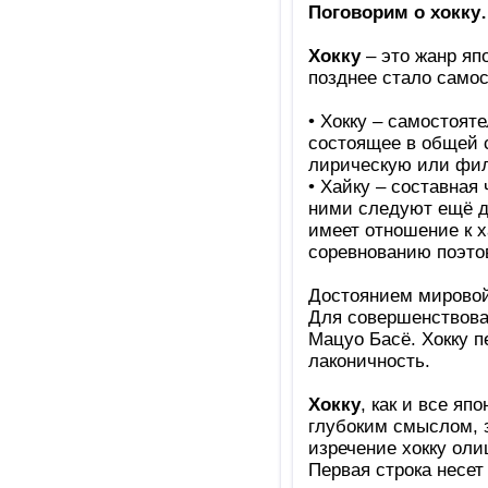
Поговорим о хокку
Хокку
– это жанр япо
позднее стало самос
• Хокку – самостоят
состоящее в общей с
лирическую или фи
• Хайку – составная 
ними следуют ещё д
имеет отношение к х
соревнованию поэто
Достоянием мировой 
Для совершенствован
Мацуо Басё. Хокку п
лаконичность.
Хокку
, как и все яп
глубоким смыслом, з
изречение хокку оли
Первая строка несет