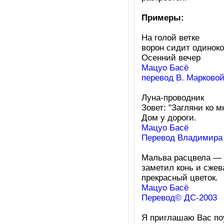
Примеры:
На голой ветке
ворон сидит одиноко
Осенний вечер
Мацуо Басё
перевод В. Марково
Луна-проводник
Зовет: "Загляни ко м
Дом у дороги.
Мацуо Басё
Перевод Владимира
Мальва расцвела —
заметил конь и сжев
прекрасный цветок.
Мацуо Басё
Перевод© ДС-2003
Я приглашаю Вас по