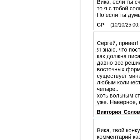
Вика, если ты с
то я с тобой со
Но если ты дума
GP
(10/10/25 00:
Сергей, привет!
Я знаю, что по
как должна писа
давно все реши
восточных форм
существует мин
любым количеств
четыре..
хоть вольным ст
уже. Наверное, 
Виктория_Солов
Вика, твой конк
комментарий ка