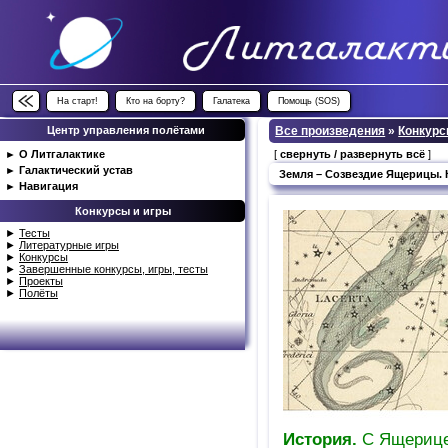
На старт!
Кто на борту?
Галатека
Помощь (SOS)
Центр управления полётами
Все произведения
»
Конкурс
►
О Литгалактике
[
свернуть / развернуть всё
]
►
Галактический устав
Земля – Созвездие Ящерицы. 
►
Навигация
Конкурсы и игры
►
Тесты
►
Литературные игры
►
Конкурсы
►
Завершенные конкурсы, игры, тесты
►
Проекты
►
Полёты
Иcтopия.
C Ящepицeй