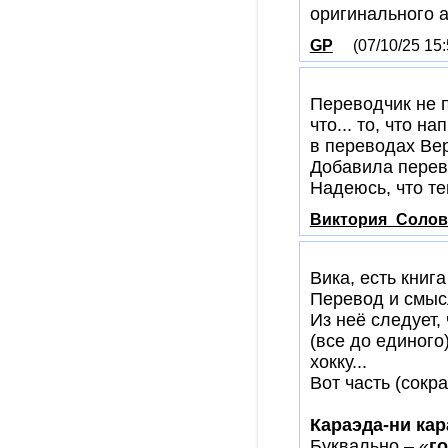
оригинального а
GP
(07/10/25 15:
Переводчик не п
что... то, что н
в переводах Ве
Добавила перев
Надеюсь, что теп
Виктория_Солов
Вика, есть книг
Перевод и смыс
Из неё следует,
(все до единого
хокку...
Вот часть (сокр
Караэда-ни кар
Буквально – «
го