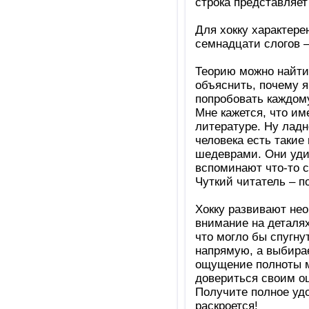
строка представляет
Для хокку характере
семнадцати слогов – 
Теорию можно найти
объяснить, почему 
попробовать каждому
Мне кажется, что им
литературе. Ну ладн
человека есть такие
шедеврами. Они уди
вспоминают что-то с
Чуткий читатель – п
Хокку развивают не
внимание на деталях
что могло бы спугну
напрямую, а выбирае
ощущение полноты м
довериться своим 
Получите полное удо
раскроется!