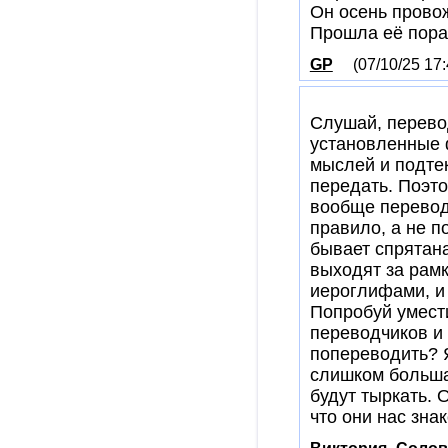
Он осень прово
Прошла её пора
GP
(07/10/25 17:
Слушай, перево
установленные 
мыслей и подтек
передать. Поэто
вообще переводы
правило, а не п
бывает спрятана
выходят за рамк
иероглифами, и
Попробуй умести
переводчиков и 
попереводить? Я
слишком больша
будут тыркать. 
что они нас зна