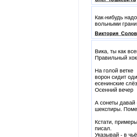
Как-нибудь надо
вольными границ
Виктория_Солов
Вика, ты как вс
Правильный хок
На голой ветке
ворон сидит оди
есенинские слё
Осенний вечер
А сонеты давай 
шекспиры. Поме
Кстати, примеры
писал.
Указывай - в чь