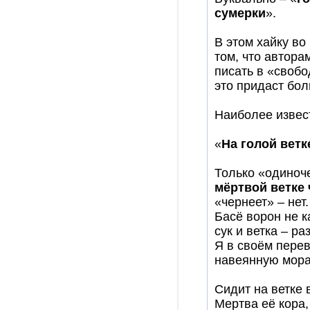
сумерки
».
В этом хайку во 
том, что автора
писать в «свобо
это придаст бо
Наиболее извес
«
На голой ветк
Только «одиноче
мёртвой ветке 
«чернеет» – нет.
Басё ворон не к
сук и ветка – р
Я в своём пере
навеянную мора
Сидит на ветке 
Мертва её кора,