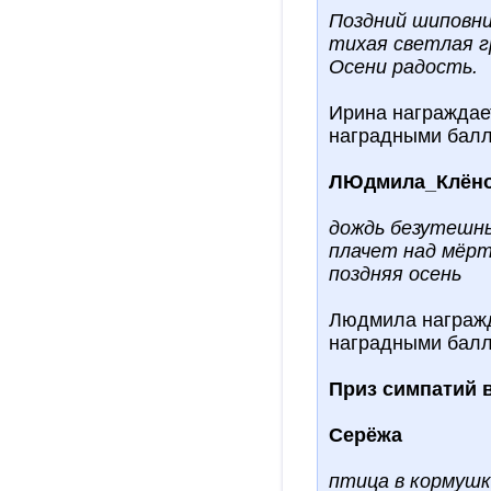
Поздний шиповни
тихая светлая г
Осени радость.
Ирина награждает
наградными балл
ЛЮдмила_Клён
дождь безутешн
плачет над мёр
поздняя осень
Людмила награжда
наградными балл
Приз симпатий 
Серёжа
птица в кормуш