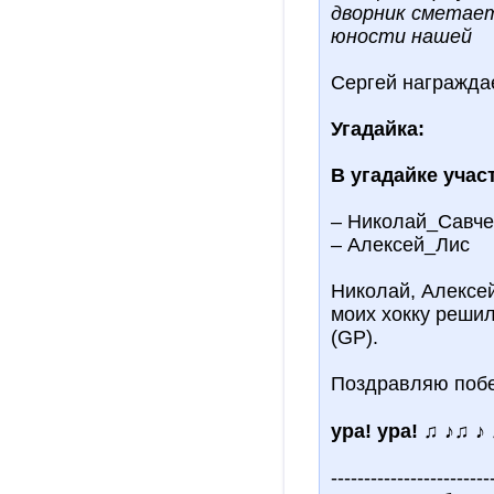
дворник сметае
юности нашей
Сергей награжда
Угадайка:
В угадайке учас
– Николай_Савче
– Алексей_Лис
Николай, Алексей
моих хокку решил
(GP).
Поздравляю побе
ура! ура! ♫ ♪♫ ♪ 
------------------------