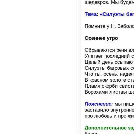
шедевров. Мы будем 
Тема: «Силуэты ба
Помните у Н. Заболо
Осеннее утро
Обрываются речи в
Улетает последний с
Целый день осыпают
Силуэты багровых с
Что ты, осень, надел
В красном золоте ст
Пламя скорби свисти
Ворохами листвы ше
Пояснение:
мы пишем
заставило внутренн
про любовь и про жи
Дополнительное за
будет.