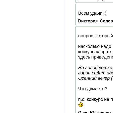
Всем удачи! )
Виктория_Солов
вопрос, который
насколько надо 
конкурсах про х
здесь приведено
На голой ветке 
ворон сидит оди
Осенний вечер (
Что думаете?
п.с. конкурс не
Олег_Юшкевичъ