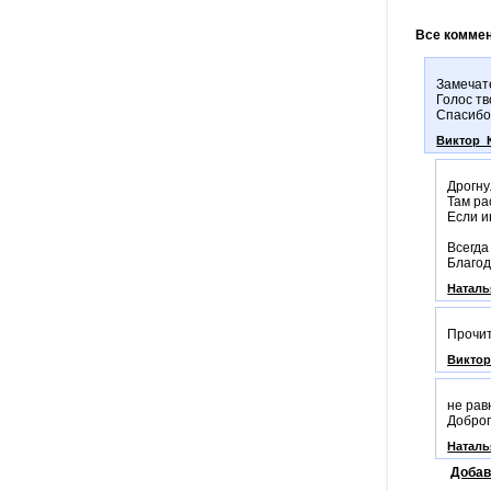
Все коммен
Замечат
Голос тв
Спасибо
Виктор_
Дрогну
Там ра
Если и
Всегда
Благод
Наталь
Прочит
Викто
не рав
Доброг
Наталь
Добав