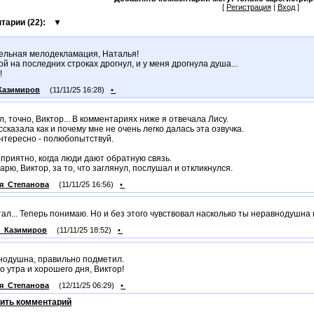
[
Регистрация
|
Вход
]
тарии (
22
):
▼
ельная мелодекламация, Наталья!
ой на последних строках дрогнул, и у меня дрогнула душа...
!
Казимиров
(11/11/25 16:28)
•
л, точно, Виктор... В комментариях ниже я отвечала Лису.
ссказала как и почему мне не очень легко далась эта озвучка.
нтересно - полюбопытствуй.
 приятно, когда люди дают обратную связь.
арю, Виктор, за то, что заглянул, послушал и откликнулся.
я_Степанова
(11/11/25 16:56)
•
ал... Теперь понимаю. Но и без этого чувствовал насколько ты неравнодушна 
р_Казимиров
(11/11/25 18:52)
•
нодушна, правильно подметил.
о утра и хорошего дня, Виктор!
я_Степанова
(12/11/25 06:29)
•
ить комментарий