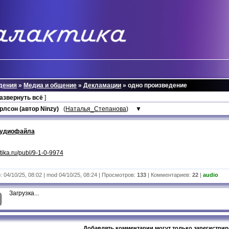
дения
»
Медиа и общение
»
Декламации
» одно произведение
развернуть всё
]
лсон (автор Ninzy)
(
Наталья_Степанова
)
▼
аудиофайла
aktika.ru/publ/9-1-0-9974
 04/10/25, 08:02 | mod 04/10/25, 08:24 | Просмотров:
133
| Комментариев:
22
|
audio
Загрузка...
Добавлять комментарии могут только зарегистри