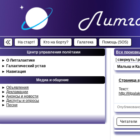
На старт!
Кто на борту?
Галатека
Помощь (SOS)
Центр управления полётами
Все произве
[
свернуть / 
►
О Литгалактике
►
Галактический устав
Малыш и Кар
►
Навигация
Медиа и общение
Страница 
►
Объявления
Текст:
►
Декламации
http://litgal
►
Анонсы и новости
►
Диспуты и опросы
►
Песни
Опубликовано:
Читатели