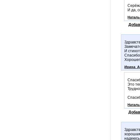
Серёжа
И да, 
Наталь
Добав
Здравств
Замечат
И стихот
Спасибо
Хорошег
Ирина_А
Спасиб
Это те
Трудно
Спасиб
Наталь
Добав
Здравств
хорошая
надеюсь,