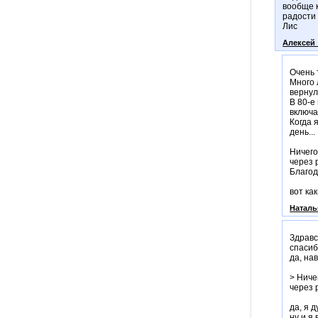
вообще к
радости 
Лис
Алексей
Очень 
Много 
вернул
В 80-е
включа
Когда 
день..
Ничего
через 
Благод
вот как
Наталь
Здравс
спасиб
да, на
> Ниче
через 
да, я д
ну и я