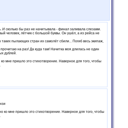
ь. И сколько бы раз не начитывала - финал заливала слезами.
ый человек, лётчик с большой буквы. Он ушёл, а из рейса не
з таких пылающих стран их самолёт сбили... Погиб весь экипаж,
 прочитаю на раз! Да куда там! Начитка моя длилась не один
ых дублей.
но ко мне пришло это стихотворение. Наверное для того, чтобы
.
инзи
енно ко мне пришло это стихотворение. Наверное для того, чтобы
.