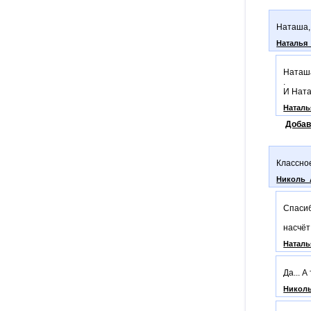
Наташа,
Наталья
Наташа
.
И Ната
Наталь
Добав
Классное
Николь_
Спасиб
насчёт
Наталь
Да... А
Никол