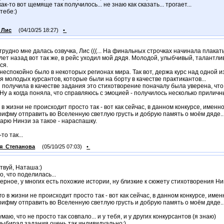
ак-то вот щемяще так получилось... не знаю как сказать... трогает...
тебе:)
_Лис
(04/10/25 18:27)
•
трудно мне далась озвучка, Лис (((... На финальных строчках начинала плакат
лет назад вот так же, в рейс уходил мой дядя. Молодой, улыбчивый, талантлив
ся.
 неспокойно было в некоторых регионах мира. Так вот, держа курс над одной и
я молодых курсантов, которые были на борту в качестве практикантов...
я получила в качестве задания это стихотворение поначалу была уверена, что
. Ну а когда поняла, что справляюсь с эмоцией - получилось несколько приличн
 в жизни не происходит просто так - вот как сейчас, в данном конкурсе, имен
рифму отправить во Вселенную светлую грусть и добрую память о моём дяде..
арю Нинзи за такое - нараспашку.
-то так...
я_Степанова
(05/10/25 07:03)
•
твуй, Наташа:)
о, что поделилась...
верное, у многих есть похожие истории, ну близкие к сюжету стихотворения Н
го в жизни не происходит просто так - вот как сейчас, в данном конкурсе, им
рифму отправить во Вселенную светлую грусть и добрую память о моём дяде..
умаю, что не просто так совпало... и у тебя, и у других конкурсантов (я знаю)
 выбирал задания очень так индивидуально:)