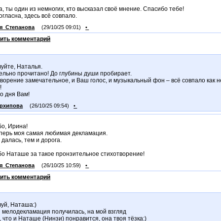
, ты один из немногих, кто высказал своё мнение. Спасибо тебе!
согласна, здесь всё совпало.
я_Степанова
(29/10/25 09:01)
•
ить комментарий
уйте, Наталья.
ельно прочитано! До глубины души пробирает.
ворение замечательное, и Ваш голос, и музыкальный фон – всё совпало как н
!
о дня Вам!
рхипова
(26/10/25 09:54)
•
о, Ирина!
перь моя самая любимая декламация.
 далась, тем и дорога.
о Наташе за такое пронзительное стихотворение!
я_Степанова
(26/10/25 10:59)
•
ить комментарий
уй, Наташа:)
 мелодекламация получилась, на мой взгляд
 что и Наташе (Нинзи) понравится, она твоя тёзка:)