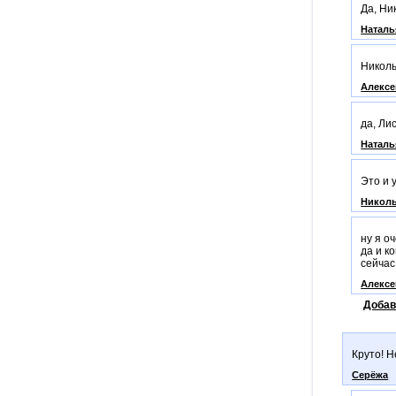
Да, Ни
Наталь
Николь
Алекс
да, Лис
Наталь
Это и 
Никол
ну я о
да и к
сейчас
Алекс
Добав
Круто! Н
Серёжа