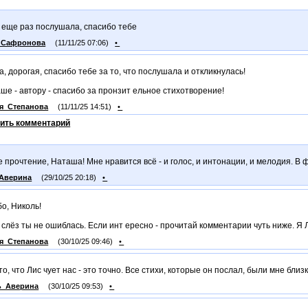
 еще раз послушала, спасибо тебе
_Сафронова
(11/11/25 07:06)
•
, дорогая, спасибо тебе за то, что послушала и откликнулась!
ше - автору - спасибо за пронзит ельное стихотворение!
я_Степанова
(11/11/25 14:51)
•
ить комментарий
 прочтение, Наташа! Мне нравится всё - и голос, и интонации, и мелодия. В
Аверина
(29/10/25 20:18)
•
о, Николь!
 слёз ты не ошиблась. Если инт ересно - прочитай комментарии чуть ниже. Я Л
я_Степанова
(30/10/25 09:46)
•
 то, что Лис чует нас - это точно. Все стихи, которые он послал, были мне близк
ь_Аверина
(30/10/25 09:53)
•