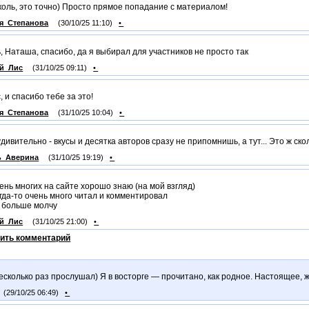
коль, это точно) Просто прямое попадание с материалом!
я_Степанова
(30/10/25 11:10)
•
, Наташа, спасибо, да я выбирал для участников не просто так
ей_Лис
(31/10/25 09:11)
•
, и спасибо тебе за это!
я_Степанова
(31/10/25 10:04)
•
удивительно - вкусы и десятка авторов сразу не припомнишь, а тут... Это ж ск
ь_Аверина
(31/10/25 19:19)
•
чень многих на сайте хорошо знаю (на мой взгляд)
огда-то очень много читал и комментировал
 больше молчу
ей_Лис
(31/10/25 21:00)
•
ить комментарий
есколько раз прослушал) Я в восторге — прочитано, как родное. Настоящее, ж
(29/10/25 06:49)
•