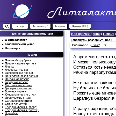
На старт!
Кто на борту?
Галатека
Помощь (SOS)
Центр управления полётами
Все произведения
»
Поэзия
►
О Литгалактике
[
свернуть / развернуть всё
]
►
Галактический устав
Рябиновое
(
Dvalin
)
▼
►
Навигация
Поэзия
А времени всего-то г
►
Поэзия без рубрики
И может полыхающу
►
Поэзия - нужна критика
Остаться хоть ненад
►
Лирика
►
Любовная поэзия
Рябина первопутками
►
Философская поэзия
►
Психологическая поэзия
►
Пейзажная поэзия
Не в нашем закутке 
►
Городская поэзия
►
Мистическая поэзия
Ну больно, не больн
►
Гражданская поэзия
►
Военная лирика
Прожить ещё мгнове
►
Юмористические стихи
Царапнув безразлич
►
Иронические стихи
►
Сатирические стихи
►
Стихи для детей
►
Твердые формы (запад)
И рану сохранив, обе
►
Твердые формы (восток)
Начну ответ отнюдь н
►
Верлибры