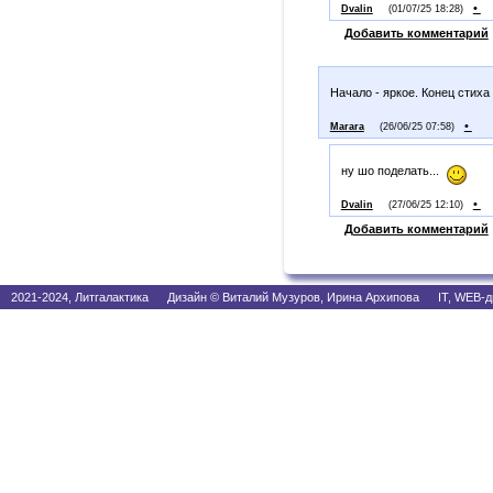
•
Dvalin
(01/07/25 18:28)
Добавить комментарий
Начало - яркое. Конец стих
•
Marara
(26/06/25 07:58)
ну шо поделать...
•
Dvalin
(27/06/25 12:10)
Добавить комментарий
2021-2024, Литгалактика Дизайн © Виталий Музуров, Ирина Архипова IT, WEB-д