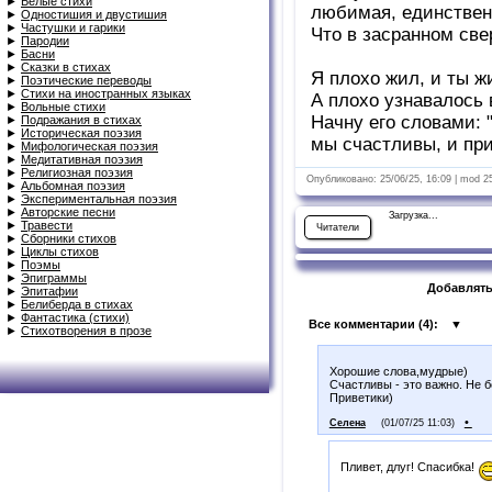
►
Белые стихи
любимая, единственн
►
Одностишия и двустишия
►
Частушки и гарики
Что в засранном све
►
Пародии
►
Басни
►
Сказки в стихах
Я плохо жил, и ты ж
►
Поэтические переводы
►
Стихи на иностранных языках
А плохо узнавалось 
►
Вольные стихи
Начну его словами: "
►
Подражания в стихах
►
Историческая поэзия
мы счастливы, и при
►
Мифологическая поэзия
►
Медитативная поэзия
►
Религиозная поэзия
Опубликовано: 25/06/25, 16:09 | mod 2
►
Альбомная поэзия
►
Экспериментальная поэзия
►
Авторские песни
Загрузка...
►
Травести
Читатели
►
Сборники стихов
►
Циклы стихов
►
Поэмы
►
Эпиграммы
Добавлять
►
Эпитафии
►
Белиберда в стихах
►
Фантастика (стихи)
Все комментарии (
4
):
▼
►
Стихотворения в прозе
Хорошие слова,мудрые)
Счастливы - это важно. Не б
Приветики)
•
Селена
(01/07/25 11:03)
Пливет, длуг! Спасибка!