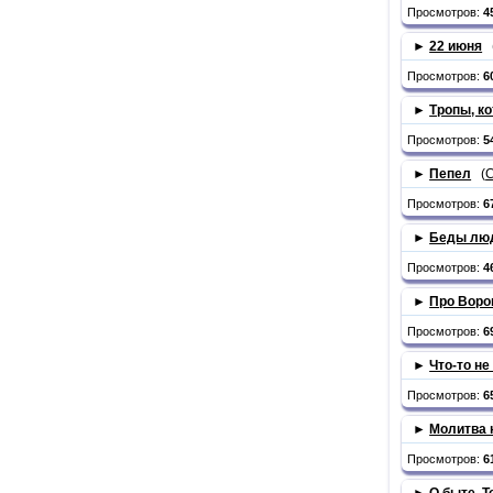
Просмотров:
4
►
22 июня
Просмотров:
6
►
Тропы, к
Просмотров:
5
►
Пепел
(
Просмотров:
6
►
Беды лю
Просмотров:
4
►
Про Воро
Просмотров:
6
►
Что-то не
Просмотров:
6
►
Молитва 
Просмотров:
6
►
О быте. 