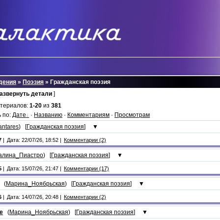
дения
»
Поэзия
» Гражданская поэзия
развернуть детали
]
атериалов:
1-20
из
381
 по:
Дате
·
Названию
·
Комментариям
·
Просмотрам
antares
) [
Гражданская поэзия
]
▼
7
|
Дата: 22/07/26, 18:52 |
Комментарии (2)
алина_Пиастро
) [
Гражданская поэзия
]
▼
5
|
Дата: 15/07/26, 21:47 |
Комментарии (17)
(
Марина_Ноябрьская
) [
Гражданская поэзия
]
▼
6
|
Дата: 14/07/26, 20:48 |
Комментарии (2)
е
(
Марина_Ноябрьская
) [
Гражданская поэзия
]
▼