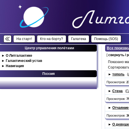
На старт!
Кто на борту?
Галатека
Помощь (SOS)
Центр управления полётами
Все произве
[
свернуть / 
►
О Литгалактике
►
Галактический устав
Показано м
►
Навигация
Сортировать
Поэзия
►
тополь
(
Просмотров:
2
►
Стена
(
Г
Просмотров:
7
►
Отчаяние
Просмотров:
3
►
О девушк