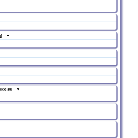
я
]
▼
поэзия
]
▼