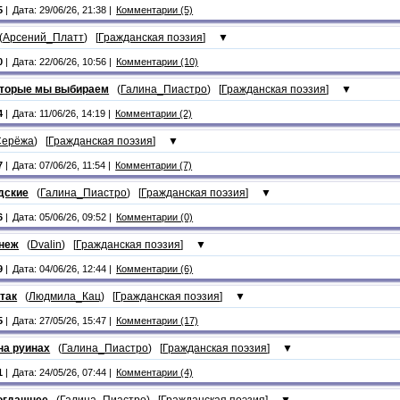
5
|
Дата: 29/06/26, 21:38 |
Комментарии (5)
(
Арсений_Платт
) [
Гражданская поэзия
]
▼
0
|
Дата: 22/06/26, 10:56 |
Комментарии (10)
оторые мы выбираем
(
Галина_Пиастро
) [
Гражданская поэзия
]
▼
4
|
Дата: 11/06/26, 14:19 |
Комментарии (2)
Серёжа
) [
Гражданская поэзия
]
▼
7
|
Дата: 07/06/26, 11:54 |
Комментарии (7)
дские
(
Галина_Пиастро
) [
Гражданская поэзия
]
▼
6
|
Дата: 05/06/26, 09:52 |
Комментарии (0)
неж
(
Dvalin
) [
Гражданская поэзия
]
▼
9
|
Дата: 04/06/26, 12:44 |
Комментарии (6)
 так
(
Людмила_Кац
) [
Гражданская поэзия
]
▼
5
|
Дата: 27/05/26, 15:47 |
Комментарии (17)
на руинах
(
Галина_Пиастро
) [
Гражданская поэзия
]
▼
1
|
Дата: 24/05/26, 07:44 |
Комментарии (4)
Тогдашнее
(
Галина_Пиастро
) [
Гражданская поэзия
]
▼