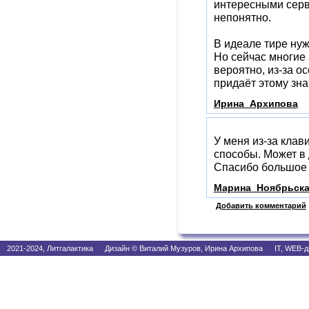
интересными серви
непонятно.
В идеале тире нуж
Но сейчас многие
вероятно, из-за о
придаёт этому знач
Ирина_Архипова
У меня из-за клав
способы. Может в
Спасибо большое з
Марина_Ноябрьск
Добавить комментарий
2021-2024, Литгалактика Дизайн © Виталий Музуров, Ирина Архипова IT, WEB-д