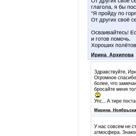
От других своё се
глагола, я бы по
"Я пройду по гор
От других своё с
Осваивайтесь! Ес
и готов помочь.
Хороших полётов
Ирина_Архипова
Здравствуйте, Ир
Огромное спасибо,
более, что замечан
бросайте меня тол
Упс... А тире пост
Марина_Ноябрьск
У нас совсем не с
атмосфера. Знаком