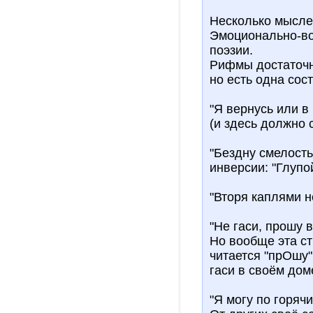
Несколько мысле
Эмоционально-во
поэзии.
Рифмы достаточн
но есть одна сос
"Я вернусь или в
(и здесь должно 
"Бездну смелость
инверсии: "Глупо
"Вторя каплями н
"Не гаси, прошу в
Но вообще эта ст
читается "прОшу"
гаси в своём дом
"Я могу по горяч