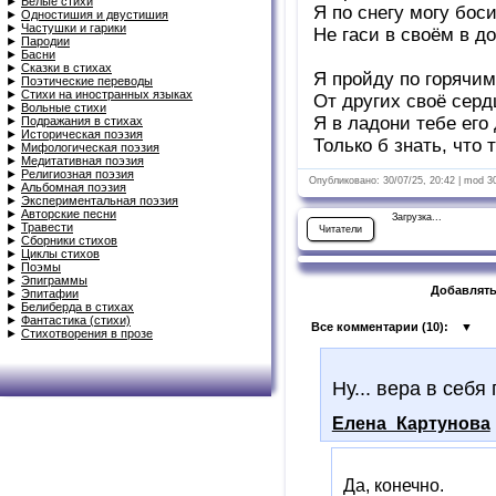
►
Белые стихи
Я по снегу могу бос
►
Одностишия и двустишия
►
Частушки и гарики
Не гаси в своём в до
►
Пародии
►
Басни
►
Сказки в стихах
Я пройду по горячим
►
Поэтические переводы
►
Стихи на иностранных языках
От других своё серд
►
Вольные стихи
Я в ладони тебе его
►
Подражания в стихах
►
Историческая поэзия
Только б знать, что
►
Мифологическая поэзия
►
Медитативная поэзия
►
Религиозная поэзия
Опубликовано: 30/07/25, 20:42 | mod 3
►
Альбомная поэзия
►
Экспериментальная поэзия
►
Авторские песни
Загрузка...
►
Травести
Читатели
►
Сборники стихов
►
Циклы стихов
►
Поэмы
►
Эпиграммы
Добавлять
►
Эпитафии
►
Белиберда в стихах
►
Фантастика (стихи)
Все комментарии (
10
):
▼
►
Стихотворения в прозе
Ну... вера в себя
Елена_Картунова
Да, конечно.