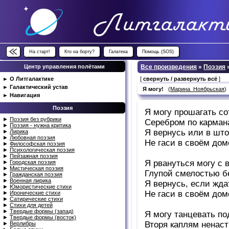
На старт!
Кто на борту?
Галатека
Помощь (SOS)
Центр управления полётами
Все произведения
»
Поэзия
►
О Литгалактике
[
свернуть / развернуть всё
]
►
Галактический устав
Я могу!
(
Марина_Ноябрьская
►
Навигация
Поэзия
Я могу прошагать со
►
Поэзия без рубрики
Серебром по карман
►
Поэзия - нужна критика
Я вернусь или в што
►
Лирика
►
Любовная поэзия
Не гаси в своём доме
►
Философская поэзия
►
Психологическая поэзия
►
Пейзажная поэзия
Я рвануться могу с 
►
Городская поэзия
►
Мистическая поэзия
Глупой смелостью б
►
Гражданская поэзия
►
Военная лирика
Я вернусь, если жда
►
Юмористические стихи
Не гаси в своём доме
►
Иронические стихи
►
Сатирические стихи
►
Стихи для детей
►
Твердые формы (запад)
Я могу танцевать по
►
Твердые формы (восток)
Вторя каплям ненаст
►
Верлибры