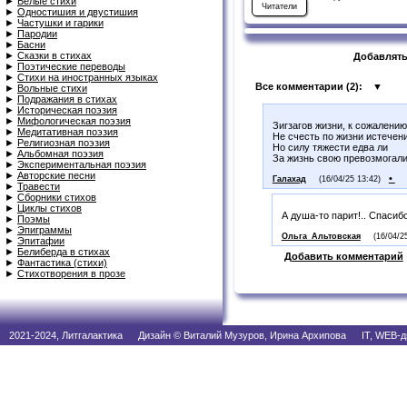
►
Белые стихи
Читатели
►
Одностишия и двустишия
►
Частушки и гарики
►
Пародии
►
Басни
►
Сказки в стихах
Добавлять
►
Поэтические переводы
►
Стихи на иностранных языках
Все комментарии (
2
):
▼
►
Вольные стихи
►
Подражания в стихах
►
Историческая поэзия
►
Мифологическая поэзия
Зигзагов жизни, к сожалению
►
Медитативная поэзия
Не счесть по жизни истечен
►
Религиозная поэзия
Но силу тяжести едва ли
►
Альбомная поэзия
За жизнь свою превозмогал
►
Экспериментальная поэзия
►
Авторские песни
•
Галахад
(16/04/25 13:42)
►
Травести
►
Сборники стихов
►
Циклы стихов
А душа-то парит!.. Спасибо
►
Поэмы
►
Эпиграммы
Ольга_Альтовская
(16/04/2
►
Эпитафии
►
Белиберда в стихах
Добавить комментарий
►
Фантастика (стихи)
►
Стихотворения в прозе
2021-2024, Литгалактика Дизайн © Виталий Музуров, Ирина Архипова IT, WEB-д