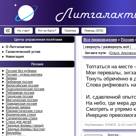
На старт!
Кто на борту?
Галатека
Помощь (SOS)
Центр управления полётами
Все произведения
»
Поэзия
►
О Литгалактике
[
свернуть / развернуть всё
]
►
Галактический устав
Зигзаги пути
(
Ольга_Альтовск
►
Навигация
Поэзия
Топтаться на месте 
►
Поэзия без рубрики
Мои перевалы, зигза
►
Поэзия - нужна критика
Тонуть обречённо в 
►
Лирика
►
Любовная поэзия
Слова рифмовать на
►
Философская поэзия
►
Психологическая поэзия
►
Пейзажная поэзия
И, сдавленной опыт
►
Городская поэзия
►
Мистическая поэзия
На небо, где мера др
►
Гражданская поэзия
►
Военная лирика
Смотреть и упрямо к
►
Юмористические стихи
Инерцию превозмога
►
Иронические стихи
►
Сатирические стихи
►
Стихи для детей
Опубликовано: 07/04/25, 11:13 | mod 0
►
Твердые формы (запад)
►
Твердые формы (восток)
►
Верлибры
Загрузка...