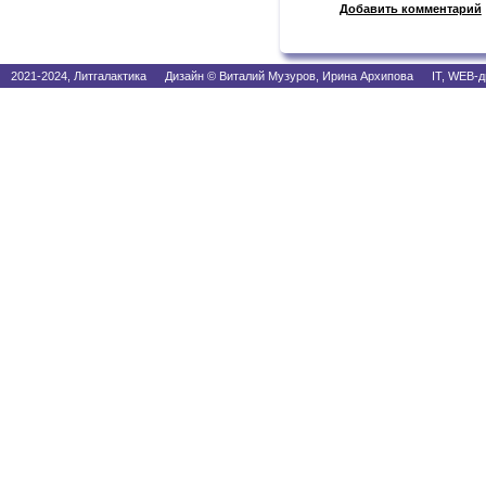
Добавить комментарий
2021-2024, Литгалактика Дизайн © Виталий Музуров, Ирина Архипова IT, WEB-д