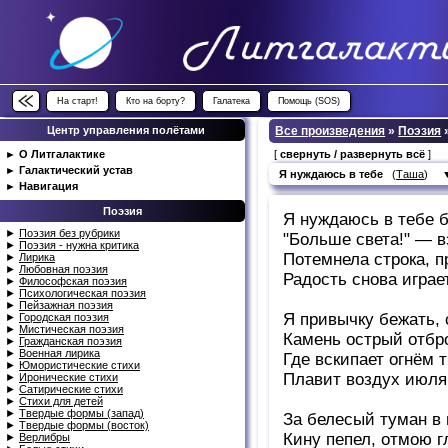
На старт!
Кто на борту?
Галатека
Помощь (SOS)
Центр управления полётами
Все произведения
»
Поэзия
►
О Литгалактике
[
свернуть / развернуть всё
]
►
Галактический устав
Я нуждаюсь в тебе
(
Таша
)
►
Навигация
Поэзия
Я нуждаюсь в тебе б
►
Поэзия без рубрики
"Больше света!" — 
►
Поэзия - нужна критика
Потемнела строка, п
►
Лирика
►
Любовная поэзия
Радость снова играе
►
Философская поэзия
►
Психологическая поэзия
►
Пейзажная поэзия
Я привычку бежать, 
►
Городская поэзия
►
Мистическая поэзия
Камень острый отбр
►
Гражданская поэзия
►
Военная лирика
Где вскипает огнём т
►
Юмористические стихи
Плавит воздух июля
►
Иронические стихи
►
Сатирические стихи
►
Стихи для детей
►
Твердые формы (запад)
За белесый туман в 
►
Твердые формы (восток)
Кину пепел, отмою г
►
Верлибры