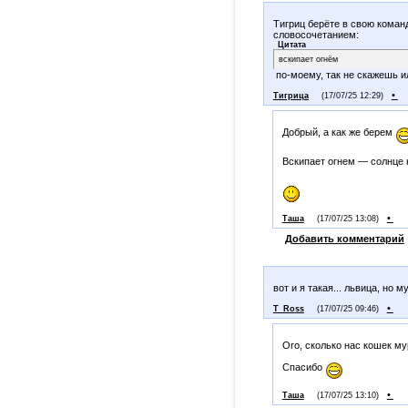
Тигриц берёте в свою коман
словосочетанием:
Цитата
вскипает огнём
по-моему, так не скажешь или
•
Тигрица
(17/07/25 12:29)
Добрый, а как же берем
Вскипает огнем — солнце н
•
Таша
(17/07/25 13:08)
Добавить комментарий
вот и я такая... львица, но 
•
T_Ross
(17/07/25 09:46)
Ого, сколько нас кошек му
Спасибо
•
Таша
(17/07/25 13:10)