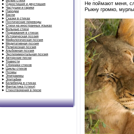
►
Белые стихи
Не поймают меня, с
►
Одностишия и двустишия
►
Частушки и гарики
Рыкну громко, мурлы
►
Пародии
►
Басни
►
Сказки в стихах
►
Поэтические переводы
►
Стихи на иностранных языках
►
Вольные стихи
►
Подражания в стихах
►
Историческая поэзия
►
Мифологическая поэзия
►
Медитативная поэзия
►
Религиозная поэзия
►
Альбомная поэзия
►
Экспериментальная поэзия
►
Авторские песни
►
Травести
►
Сборники стихов
►
Циклы стихов
►
Поэмы
►
Эпиграммы
►
Эпитафии
►
Белиберда в стихах
►
Фантастика (стихи)
►
Стихотворения в прозе