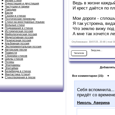
►
Белые стихи
Ведь в жизни каждый
►
Одностишия и двустишия
►
Частушки и гарики
И крест даётся по пл
►
Пародии
►
Басни
►
Сказки в стихах
Мои дороги - сплошь
►
Поэтические переводы
►
Стихи на иностранных языках
Я так устроена, вида
►
Вольные стихи
Что землю вижу под
►
Подражания в стихах
►
Историческая поэзия
А мне так хочется ле
►
Мифологическая поэзия
►
Медитативная поэзия
►
Религиозная поэзия
Опубликовано: 30/07/25, 20:46 | mod 3
►
Альбомная поэзия
►
Экспериментальная поэзия
►
Авторские песни
Загрузка...
►
Травести
Читатели
►
Сборники стихов
►
Циклы стихов
►
Поэмы
►
Эпиграммы
Добавлять
►
Эпитафии
►
Белиберда в стихах
►
Фантастика (стихи)
Все комментарии (
15
):
▼
►
Стихотворения в прозе
Себя вспомнила...
придёт со времене
Николь_Аверина