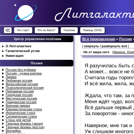
На старт!
Кто на борту?
Галатека
Помощь (SOS)
Центр управления полётами
Все произведения
»
Поэзия
►
О Литгалактике
[
свернуть / развернуть всё
]
►
Галактический устав
Не от мира сего
(
Марина_Нояб
►
Навигация
Поэзия
Я разучилась быть 
►
Поэзия без рубрики
А может... вовсе не 
►
Поэзия - нужна критика
Считала годы тороп
►
Лирика
►
Любовная поэзия
И всё жила, жила, ж
►
Философская поэзия
►
Психологическая поэзия
►
Пейзажная поэзия
Ждала, что там, за 
►
Городская поэзия
►
Мистическая поэзия
Меня ждёт чудо, во
►
Гражданская поэзия
►
Военная лирика
Всё дальше первый 
►
Юмористические стихи
За поворотом - никог
►
Иронические стихи
►
Сатирические стихи
►
Стихи для детей
►
Твердые формы (запад)
Наверное, мне так и 
►
Твердые формы (восток)
Уж слишком многого 
►
Верлибры