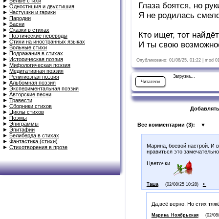
►
Белые стихи
Глаза боятся, но рук
►
Одностишия и двустишия
►
Частушки и гарики
Я не родилась смело
►
Пародии
►
Басни
►
Сказки в стихах
Кто ищет, тот найдё
►
Поэтические переводы
►
Стихи на иностранных языках
И ты свою возможнос
►
Вольные стихи
►
Подражания в стихах
►
Историческая поэзия
Опубликовано: 01/08/25, 01:22 | mod 0
►
Мифологическая поэзия
►
Медитативная поэзия
►
Религиозная поэзия
Загрузка...
Читатели
►
Альбомная поэзия
►
Экспериментальная поэзия
►
Авторские песни
►
Травести
►
Сборники стихов
Добавлять
►
Циклы стихов
►
Поэмы
►
Эпиграммы
Все комментарии (
3
):
▼
►
Эпитафии
►
Белиберда в стихах
►
Фантастика (стихи)
Марина, боевой настрой. И в
►
Стихотворения в прозе
нравиться это замечательно 
Цветочки
•
Таша
(02/08/25 10:28)
Да,всё верно. Но стих тяж
Марина_Ноябрьская
(02/08