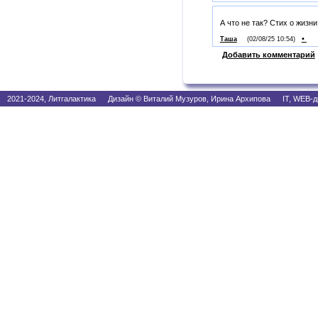
А что не так? Стих о жизн
•
Таша
(02/08/25 10:54)
Добавить комментарий
2021-2024, Литгалактика Дизайн © Виталий Музуров, Ирина Архипова IT, WEB-д