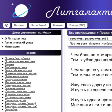
На старт!
Кто на борту?
Галатека
Помощь (SOS)
Центр управления полётами
Все произведения
»
Поэзия
►
О Литгалактике
[
свернуть / развернуть всё
]
►
Галактический устав
Против всех
(
Марина_Ноябрь
►
Навигация
Поэзия
Чем больше мне крич
►
Поэзия без рубрики
Тем глубже дно ного
►
Поэзия - нужна критика
►
Лирика
►
Любовная поэзия
Чем чаще по углам 
►
Философская поэзия
►
Психологическая поэзия
Тем меньше мне все
►
Пейзажная поэзия
►
Городская поэзия
►
Мистическая поэзия
Ищу свою дорогу из
►
Гражданская поэзия
►
Военная лирика
И пусть в тоннеле с
►
Юмористические стихи
►
Иронические стихи
►
Сатирические стихи
И пусть одна и прот
►
Стихи для детей
►
Твердые формы (запад)
Мне хватит сил и во
►
Твердые формы (восток)
►
Верлибры