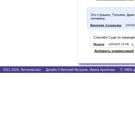
Это страшно, Татьяна. Даже
человека.
Виктория_Соловьёва
(19/04/
Спасибо! Судя по периоди
•
Пелагея
(19/04/25 15:44)
Добавить комментарий
2021-2024, Литгалактика Дизайн © Виталий Музуров, Ирина Архипова IT, WEB-д