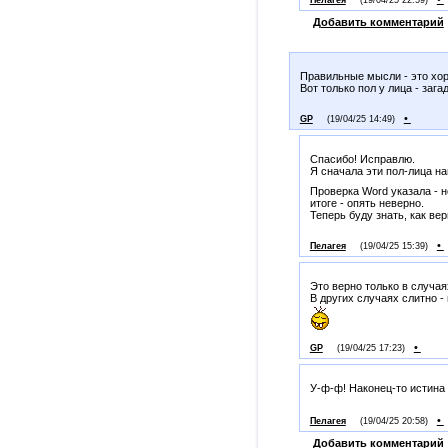
Пелагея
(19/04/25 22:59)
Добавить комментарий
Правильные мысли - это хор
Вот только пол у лица - заг
•
GP
(19/04/25 14:49)
Спасибо! Исправлю.
Я сначала эти пол-лица н
Проверка Word указала - н
итоге - опять неверно.
Теперь буду знать, как ве
•
Пелагея
(19/04/25 15:39)
Это верно только в случаях
В других случаях слитно -
•
GP
(19/04/25 17:23)
У-ф-ф! Наконец-то истина
•
Пелагея
(19/04/25 20:58)
Добавить комментарий