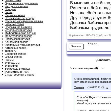
►
Белые стихи
В мыслях и не было,
►
Одностишия и двустишия
►
Частушки и гарики
Ринется в бой в под
►
Пародии
Не захлебнётся в н
►
Басни
►
Сказки в стихах
Друг перед другом б
►
Поэтические переводы
►
Стихи на иностранных языках
Девочка-бабочка кр
►
Вольные стихи
Бабочкам трудно лет
►
Подражания в стихах
►
Историческая поэзия
►
Мифологическая поэзия
Опубликовано: 19/04/25, 12:02 | mod 1
►
Медитативная поэзия
►
Религиозная поэзия
►
Альбомная поэзия
Загрузка...
►
Экспериментальная поэзия
Читатели
►
Авторские песни
►
Травести
►
Сборники стихов
►
Циклы стихов
►
Поэмы
Добавлять
►
Эпиграммы
►
Эпитафии
Все комментарии (
8
):
▼
►
Белиберда в стихах
►
Фантастика (стихи)
►
Стихотворения в прозе
Очень понравилось, получил
научиться ёмко рассказыват
•
Тигрица
(19/04/25 21:45)
Спасибо! Рада, что вам по
авторов)
Читайте, и у вас получат
•