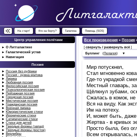
На старт!
Кто на борту?
Галатека
Помощь (SOS)
Центр управления полётами
Все произведения
»
Поэзия
►
О Литгалактике
[
свернуть / развернуть всё
]
►
Галактический устав
Буллинг
(
Пелагея
)
▼
►
Навигация
Поэзия
Мир потускнел,
►
Поэзия без рубрики
Стал мгновенно кова
►
Поэзия - нужна критика
Где-то украдкой смея
►
Лирика
►
Любовная поэзия
Местный главарь, за
►
Философская поэзия
►
Психологическая поэзия
Щёлкнул зубами, ос
►
Пейзажная поэзия
Сжалась в комок, не
►
Городская поэзия
►
Мистическая поэзия
Вся на виду. Как эксп
►
Гражданская поэзия
►
Военная лирика
Им на потеху.
►
Юмористические стихи
И, может быть, даже 
►
Иронические стихи
►
Сатирические стихи
Жертва - в кривых з
►
Стихи для детей
►
Твердые формы (запад)
Просто была, без ог
►
Твердые формы (восток)
Всем открывалась, н
►
Верлибры