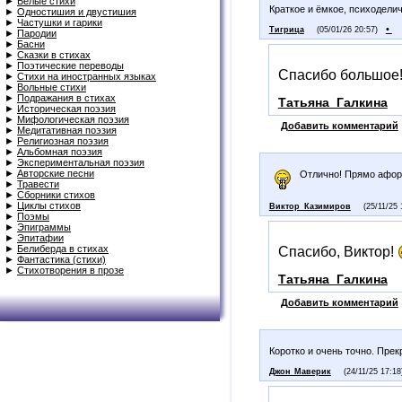
►
Белые стихи
Краткое и ёмкое, психодели
►
Одностишия и двустишия
►
Частушки и гарики
•
Тигрица
(05/01/26 20:57)
►
Пародии
►
Басни
►
Сказки в стихах
►
Поэтические переводы
Спасибо большое
►
Стихи на иностранных языках
►
Вольные стихи
►
Подражания в стихах
Татьяна_Галкина
►
Историческая поэзия
►
Мифологическая поэзия
Добавить комментарий
►
Медитативная поэзия
►
Религиозная поэзия
►
Альбомная поэзия
►
Экспериментальная поэзия
►
Авторские песни
Отлично! Прямо афор
►
Травести
►
Сборники стихов
►
Циклы стихов
Виктор_Казимиров
(25/11/25 
►
Поэмы
►
Эпиграммы
►
Эпитафии
►
Белиберда в стихах
Спасибо, Виктор!
►
Фантастика (стихи)
►
Стихотворения в прозе
Татьяна_Галкина
Добавить комментарий
Коротко и очень точно. Прек
Джон_Маверик
(24/11/25 17:18