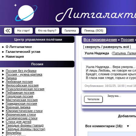
На старт!
Кто на борту?
Галатека
Помощь (SOS)
Центр управления полётами
Все произведения
»
Поэзия
►
О Литгалактике
[
свернуть / развернуть всё
]
►
Галактический устав
Ушла Надежда
(
Татьяна_Галк
►
Навигация
Поэзия
Ушла Надежда... Вера умерла...
И лишь Любовь, не говоря ни сл
►
Поэзия без рубрики
Бредёт, сложив сгоревшие крыл
►
Поэзия - нужна критика
В глаза нам глядя, горько и суро
►
Лирика
►
Любовная поэзия
►
Философская поэзия
Опубликовано: 16/11/25, 14:00 | mod 1
►
Психологическая поэзия
►
Пейзажная поэзия
►
Городская поэзия
Загрузка...
Читатели
►
Мистическая поэзия
►
Гражданская поэзия
►
Военная лирика
►
Юмористические стихи
►
Иронические стихи
Добавлять
►
Сатирические стихи
►
Стихи для детей
►
Твердые формы (запад)
Все комментарии (
16
):
▼
►
Твердые формы (восток)
►
Верлибры