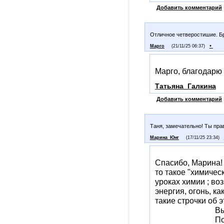
Добавить комментарий
Отличное четверостишие. Бр
•
Марго
(21/11/25 06:37)
Марго, благодарю 
Татьяна_Галкина
Добавить комментарий
Таня, замечательно! Ты пра
Марина_Юнг
(17/11/25 23:34)
Спасибо, Марина! 
то такое "химическ
уроках химии ; во
энергия, огонь, как
такие строчки об 
Вы помогит
Поверить, ч