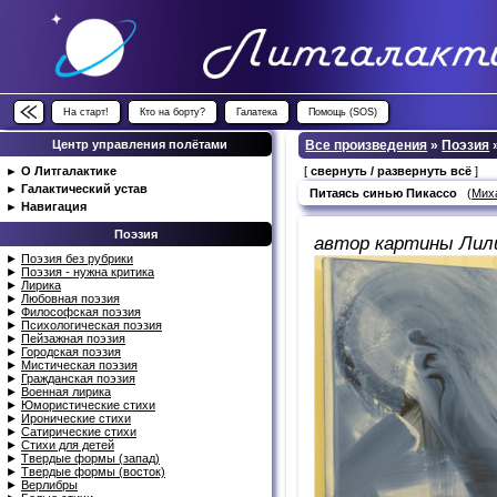
На старт!
Кто на борту?
Галатека
Помощь (SOS)
Центр управления полётами
Все произведения
»
Поэзия
►
О Литгалактике
[
свернуть / развернуть всё
]
►
Галактический устав
Питаясь синью Пикассо
(
Мих
►
Навигация
Поэзия
автор картины Ли
►
Поэзия без рубрики
►
Поэзия - нужна критика
►
Лирика
►
Любовная поэзия
►
Философская поэзия
►
Психологическая поэзия
►
Пейзажная поэзия
►
Городская поэзия
►
Мистическая поэзия
►
Гражданская поэзия
►
Военная лирика
►
Юмористические стихи
►
Иронические стихи
►
Сатирические стихи
►
Стихи для детей
►
Твердые формы (запад)
►
Твердые формы (восток)
►
Верлибры