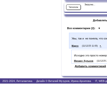
Загрузка...
Читатели
Добавлять
Все комментарии (
2
):
▼
Увы, так и не поняла, что оз
•
Марго
(11/12/25 11:05)
Исходно это просто номер 
Михаил_Кульков
(11/12/25 
Добавить комментарий
2021-2024, Литгалактика Дизайн © Виталий Музуров, Ирина Архипова IT, WEB-д