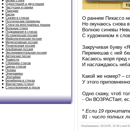
►
Белые стихи
►
Одностишия и двустишия
►
Частушки и гарики
►
Пародии
►
Басни
О раннем Пикассо не
►
Сказки в стихах
►
Поэтические переводы
Но окунаюсь снова в
►
Стихи на иностранных языках
►
Вольные стихи
Волною синевы Нев
►
Подражания в стихах
С художником я сло
►
Историческая поэзия
►
Мифологическая поэзия
►
Медитативная поэзия
►
Религиозная поэзия
Закручивая букву «Я
►
Альбомная поэзия
Перемешав с ней бе
►
Экспериментальная поэзия
►
Авторские песни
Касаюсь моря пред 
►
Травести
►
Сборники стихов
И наслаждаюсь неба
►
Циклы стихов
►
Поэмы
►
Эпиграммы
Какой же номер? – с
►
Эпитафии
►
Белиберда в стихах
У этого припомненн
►
Фантастика (стихи)
►
Стихотворения в прозе
Одно скажу, чтоб то
- Он ВОЗРАСТает, е
*
Если 19 прочитать
91 - число полных л
Опубликовано: 02/12/25, 22:28 | mod 0