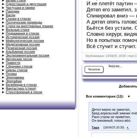
►
Белые стихи
И не плетёт паутин 
►
Одностишия и двустишия
►
Частушки и гарики
Дятел его заметил, з
►
Пародии
Спикировал вниз — и
►
Басни
►
Сказки в стихах
А дятел опять голов
►
Поэтические переводы
►
Стихи на иностранных языках
Бьётся без устали. 
►
Вольные стихи
Словно хирург, вид
►
Подражания в стихах
►
Историческая поэзия
Но в попытках помо
►
Мифологическая поэзия
►
Медитативная поэзия
Всё стучит и стучит.
►
Религиозная поэзия
►
Альбомная поэзия
►
Экспериментальная поэзия
Опубликовано: 13/04/25, 18:00 | mod 1
►
Авторские песни
►
Травести
►
Сборники стихов
Загрузка...
Читатели
►
Циклы стихов
►
Поэмы
►
Эпиграммы
►
Эпитафии
►
Белиберда в стихах
Добавлять
►
Фантастика (стихи)
►
Стихотворения в прозе
Все комментарии (
12
):
▼
Дятел верно не заметил,
Бред апрельский зимних пчё
Рано утром не приветил,
Он виновный, плохо вёл.
•
Таша
(16/04/25 20:30)