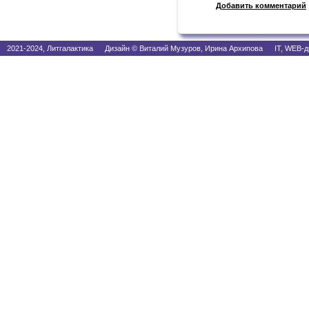
Добавить комментарий
2021-2024, Литгалактика Дизайн © Виталий Музуров, Ирина Архипова IT, WEB-д