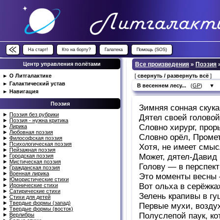
На старт!
Кто на борту?
Галатека
Помощь (SOS)
Центр управления полётами
Все произведения
»
Поэзия
►
О Литгалактике
[
свернуть / развернуть всё
]
►
Галактический устав
В весеннем лесу...
(
GP
)
▼
►
Навигация
Поэзия
Зимняя сонная скук
►
Поэзия без рубрики
Дятел своей головой
►
Поэзия - нужна критика
Словно хирург, прор
►
Лирика
►
Любовная поэзия
Словно орёл, Проме
►
Философская поэзия
►
Психологическая поэзия
Хотя, не имеет смы
►
Пейзажная поэзия
Может, дятел-Давид
►
Городская поэзия
►
Мистическая поэзия
Голову — в перспект
►
Гражданская поэзия
►
Военная лирика
Это моменты весны 
►
Юмористические стихи
Вот ольха в серёжка
►
Иронические стихи
►
Сатирические стихи
Зелень крапивы в гу
►
Стихи для детей
►
Твердые формы (запад)
Первые мухи, возду
►
Твердые формы (восток)
Полуслепой паук, ко
►
Верлибры