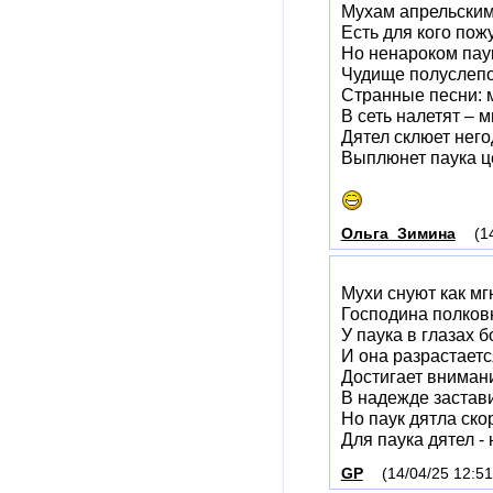
Мухам апрельским
Есть для кого пож
Но ненароком пау
Чудище полуслепо
Странные песни: м
В сеть налетят – 
Дятел склюет него
Выплюнет паука ц
Ольга_Зимина
(1
Мухи снуют как мг
Господина полков
У паука в глазах 
И она разрастаетс
Достигает вниман
В надежде застави
Но паук дятла ско
Для паука дятел -
GP
(14/04/25 12:51