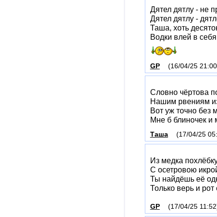
Дятел дятлу - не п
Дятел дятлу - дятл
Таша, хоть десято
Водки влей в себя 
GP
(16/04/25 21:00
Словно чёртова п
Нашим рвениям из
Вот уж точно без 
Мне б блиночек и м
Таша
(17/04/25 05
Из медка похлёбк
С осетровою икро
Ты найдёшь её од
Только верь и рот 
GP
(17/04/25 11:52