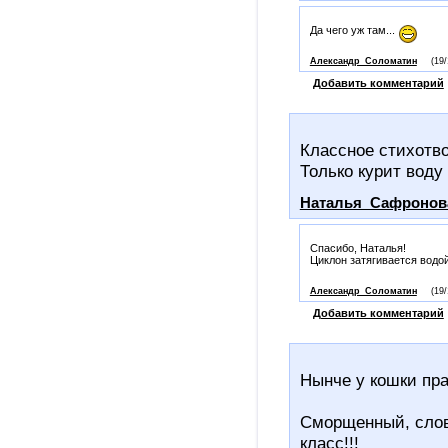
Да чего уж там...
Александр_Соломатин
(19/
Добавить комментарий
Классное стихотво
Только курит воду
Наталья_Сафронов
Спасибо, Наталья!
Циклон затягивается водой
Александр_Соломатин
(19/
Добавить комментарий
Нынче у кошки праз
Сморщенный, словн
класс!!!