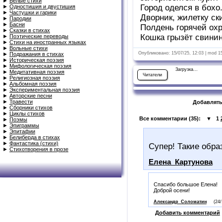
►
Белые стихи
Город оделся в бохо
►
Одностишия и двустишия
►
Частушки и гарики
Дворник, жилетку ск
►
Пародии
►
Басни
Полдень горячей охр
►
Сказки в стихах
Кошка грызёт свинин
►
Поэтические переводы
►
Стихи на иностранных языках
►
Вольные стихи
Опубликовано: 15/07/25, 12:03 | mod 1
►
Подражания в стихах
►
Историческая поэзия
►
Мифологическая поэзия
Загрузка...
►
Медитативная поэзия
Читатели
►
Религиозная поэзия
►
Альбомная поэзия
►
Экспериментальная поэзия
►
Авторские песни
►
Травести
Добавлять
►
Сборники стихов
►
Циклы стихов
Все комментарии (
35
):
▼
1
►
Поэмы
►
Эпиграммы
►
Эпитафии
►
Белиберда в стихах
►
Фантастика (стихи)
Супер! Такие обр
►
Стихотворения в прозе
Елена_Картунова
Спасибо большое Елена!
Доброй осени!
Александр_Соломатин
(24/
Добавить комментарий