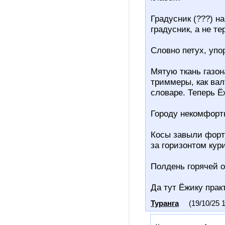
Градусник (???) н
градусник, а не те
Словно петух, упо
Мятую ткань газон
триммеры, как вал
словаре. Теперь Ёж
Городу некомфортн
Косы завыли форте
за горизонтом кури
Полдень горячей о
Да тут Ёжику прак
Туранга
(19/10/25 