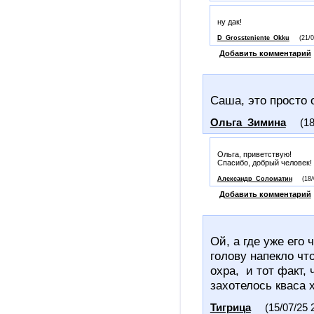
ну дак!
D_Grossteniente_Okku
(21/
Добавить комментарий
Саша, это просто о
Ольга_Зимина
(18
Ольга, приветствую!
Спасибо, добрый человек!
Александр_Соломатин
(18/
Добавить комментарий
Ой, а где уже его
голову напекло чт
охра, и тот факт,
захотелось кваса х
Тигрица
(15/07/25 