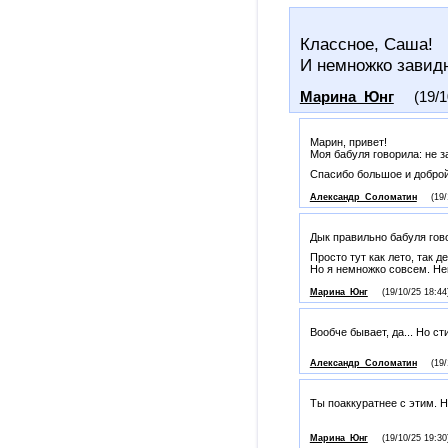
Классное, Саша!
И немножко завидн
Марина_Юнг
(19/1
Марин, привет!
Моя бабуля говорила: не 
Спасибо большое и доброй
Александр_Соломатин
(19/
Дык правильно бабуля гово
Просто тут как лето, так д
Но я немножко совсем. Н
Марина_Юнг
(19/10/25 18:44
Вообче бывает, да... Но с
Александр_Соломатин
(19/
Ты поаккуратнее с этим. Н
Марина_Юнг
(19/10/25 19:30