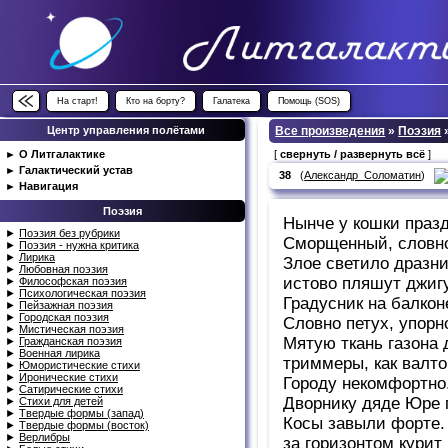
На старт!
Кто на борту?
Галатека
Помощь (SOS)
Центр управления полётами
Все произведения
»
Поэзия
►
О Литгалактике
[
свернуть / развернуть всё
]
►
Галактический устав
38
(
Александр_Соломатин
)
►
Навигация
Поэзия
Нынче у кошки празд
►
Поэзия без рубрики
Сморщенный, словно 
►
Поэзия - нужна критика
►
Лирика
Злое светило дразнит
►
Любовная поэзия
истово пляшут джигу
►
Философская поэзия
►
Психологическая поэзия
Градусник на балкон
►
Пейзажная поэзия
►
Городская поэзия
Словно петух, упорн
►
Мистическая поэзия
Мятую ткань газона 
►
Гражданская поэзия
►
Военная лирика
триммеры, как валто
►
Юмористические стихи
►
Иронические стихи
Городу некомфортно.
►
Сатирические стихи
Дворнику дяде Юре г
►
Стихи для детей
►
Твердые формы (запад)
Косы завыли форте. 
►
Твердые формы (восток)
►
Верлибры
за горизонтом курит