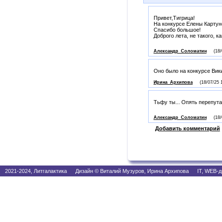
Привет,Тигрица!
На конкурсе Елены Картун
Спасибо большое!
Доброго лета, не такого, к
Александр_Соломатин
(18/
Оно было на конкурсе Вики
Ирина_Архипова
(18/07/25 
Тьфу ты... Опять перепут
Александр_Соломатин
(18/
Добавить комментарий
2021-2024, Литгалактика Дизайн © Виталий Музуров, Ирина Архипова IT, WEB-д