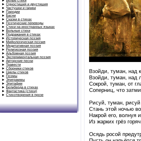
►
Белые стихи
►
Одностишия и двустишия
►
Частушки и гарики
►
Пародии
►
Басни
►
Сказки в стихах
►
Поэтические переводы
►
Стихи на иностранных языках
►
Вольные стихи
►
Подражания в стихах
►
Историческая поэзия
►
Мифологическая поэзия
►
Медитативная поэзия
►
Религиозная поэзия
►
Альбомная поэзия
►
Экспериментальная поэзия
►
Авторские песни
►
Травести
►
Сборники стихов
Взойди, туман, над 
►
Циклы стихов
►
Поэмы
Взойди, туман, над 
►
Эпиграммы
Сокрой, туман, от гл
►
Эпитафии
►
Белиберда в стихах
Соперниц, что затми
►
Фантастика (стихи)
►
Стихотворения в прозе
Рисуй, туман, рисуй
Стань этой ночью в
Накрой его, волнуя и
Из жарких грёз горя
Осядь росой предут
Пусть он напьётся т