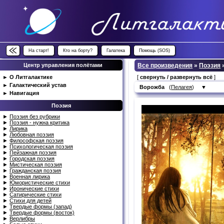
На старт!
Кто на борту?
Галатека
Помощь (SOS)
Центр управления полётами
Все произведения
»
Поэзия
►
О Литгалактике
[
свернуть / развернуть всё
]
►
Галактический устав
Ворожба
(
Пелагея
)
▼
►
Навигация
Поэзия
►
Поэзия без рубрики
►
Поэзия - нужна критика
►
Лирика
►
Любовная поэзия
►
Философская поэзия
►
Психологическая поэзия
►
Пейзажная поэзия
►
Городская поэзия
►
Мистическая поэзия
►
Гражданская поэзия
►
Военная лирика
►
Юмористические стихи
►
Иронические стихи
►
Сатирические стихи
►
Стихи для детей
►
Твердые формы (запад)
►
Твердые формы (восток)
►
Верлибры