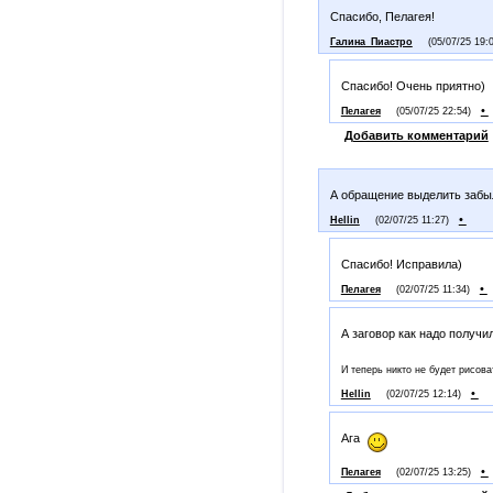
Спасибо, Пелагея!
Галина_Пиастро
(05/07/25 19:
Спасибо! Очень приятно)
•
Пелагея
(05/07/25 22:54)
Добавить комментарий
А обращение выделить забыл
•
Hellin
(02/07/25 11:27)
Спасибо! Исправила)
•
Пелагея
(02/07/25 11:34)
А заговор как надо получ
И теперь никто не будет рисова
•
Hellin
(02/07/25 12:14)
Ага
•
Пелагея
(02/07/25 13:25)