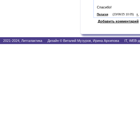
Спасибо!
•
Пелагея
(23/06/25 10:05)
Добавить комментарий
2021-2024, Литгалактика Дизайн © Виталий Музуров, Ирина Архипова IT, WEB-д