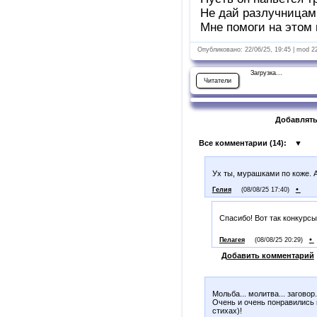
Не дай разлучницам
Мне помоги на этом 
Опубликовано: 22/06/25, 19:45 | mod 2
Загрузка...
Читатели
Добавлять
Все комментарии (
14
):
▼
Ух ты, мурашками по коже. 
•
Гелия
(08/08/25 17:40)
Спасибо! Вот так конкурс
•
Пелагея
(08/08/25 20:29)
Добавить комментарий
Мольба... молитва... заговор.
Очень и очень понравились г
стихах)!