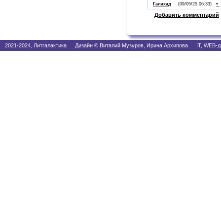
•
Галахад
(09/05/25 06:33)
Добавить комментарий
2021-2024, Литгалактика Дизайн © Виталий Музуров, Ирина Архипова IT, WEB-д