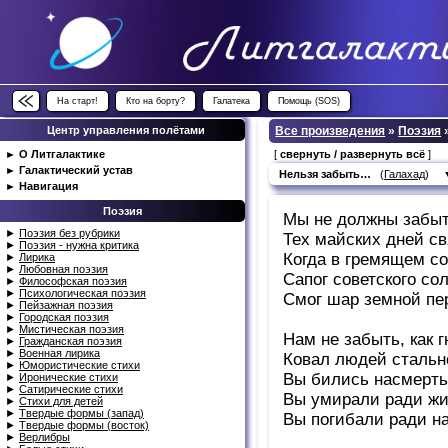
На старт!
Кто на борту?
Галатека
Помощь (SOS)
Центр управления полётами
Все произведения
»
Поэзия
►
О Литгалактике
[
свернуть / развернуть всё
]
►
Галактический устав
Нельзя забыть…
(
Галахад
)
►
Навигация
Поэзия
Мы не должны забыт
►
Поэзия без рубрики
Тех майских дней с
►
Поэзия - нужна критика
Когда в гремящем со
►
Лирика
►
Любовная поэзия
Сапог советского со
►
Философская поэзия
►
Психологическая поэзия
Смог шар земной пе
►
Пейзажная поэзия
►
Городская поэзия
►
Мистическая поэзия
Нам не забыть, как 
►
Гражданская поэзия
►
Военная лирика
Ковал людей стально
►
Юмористические стихи
Вы бились насмерть
►
Иронические стихи
►
Сатирические стихи
Вы умирали ради жи
►
Стихи для детей
►
Твердые формы (запад)
Вы погибали ради на
►
Твердые формы (восток)
►
Верлибры