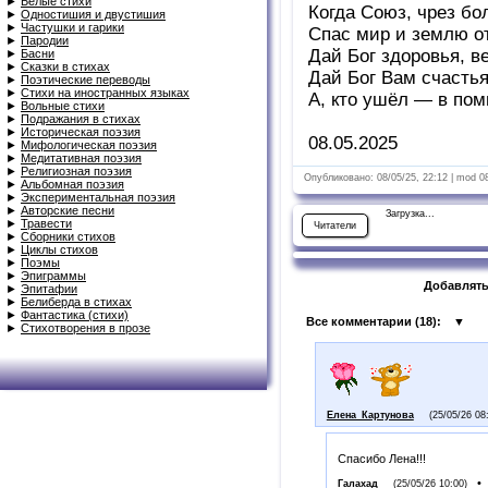
►
Белые стихи
Когда Союз, чрез бо
►
Одностишия и двустишия
►
Частушки и гарики
Спас мир и землю о
►
Пародии
Дай Бог здоровья, в
►
Басни
►
Сказки в стихах
Дай Бог Вам счастья
►
Поэтические переводы
►
Стихи на иностранных языках
А, кто ушёл — в по
►
Вольные стихи
►
Подражания в стихах
►
Историческая поэзия
08.05.2025
►
Мифологическая поэзия
►
Медитативная поэзия
►
Религиозная поэзия
Опубликовано: 08/05/25, 22:12 | mod 0
►
Альбомная поэзия
►
Экспериментальная поэзия
►
Авторские песни
Загрузка...
►
Травести
Читатели
►
Сборники стихов
►
Циклы стихов
►
Поэмы
►
Эпиграммы
Добавлять
►
Эпитафии
►
Белиберда в стихах
►
Фантастика (стихи)
Все комментарии (
18
):
▼
►
Стихотворения в прозе
Елена_Картунова
(25/05/26 08
Спасибо Лена!!!
•
Галахад
(25/05/26 10:00)