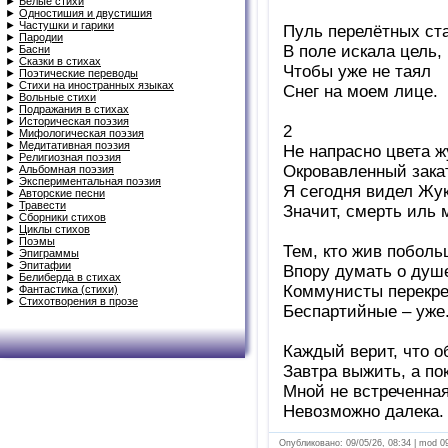
►
Белые стихи
►
Одностишия и двустишия
►
Частушки и гарики
Пуль перелётных ст
►
Пародии
В поле искала цель,
►
Басни
►
Сказки в стихах
Чтобы уже не таял
►
Поэтические переводы
►
Стихи на иностранных языках
Снег на моем лице.
►
Вольные стихи
►
Подражания в стихах
►
Историческая поэзия
2
►
Мифологическая поэзия
►
Медитативная поэзия
Не напрасно цвета ж
►
Религиозная поэзия
Окровавленный зака
►
Альбомная поэзия
►
Экспериментальная поэзия
Я сегодня видел Жук
►
Авторские песни
►
Травести
Значит, смерть иль 
►
Сборники стихов
►
Циклы стихов
►
Поэмы
Тем, кто жив поболь
►
Эпиграммы
►
Эпитафии
Впору думать о душ
►
Белиберда в стихах
Коммунисты перекре
►
Фантастика (стихи)
►
Стихотворения в прозе
Беспартийные – уже
Каждый верит, что 
Завтра выжить, а по
Мной не встреченна
Невозможно далека.
Опубликовано: 09/05/26, 08:34 | mod 0