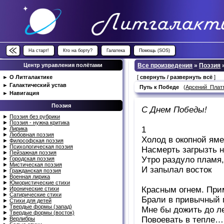
На старт!
Кто на борту?
Галатека
Помощь (SOS)
Центр управления полётами
Все произведения
»
Поэзия
►
О Литгалактике
[
свернуть / развернуть всё
]
►
Галактический устав
Путь к Победе
(
Арсений_Плат
►
Навигация
Поэзия
С Днем Победы!
►
Поэзия без рубрики
►
Поэзия - нужна критика
1
►
Лирика
►
Любовная поэзия
Холод в окопной яме
►
Философская поэзия
►
Психологическая поэзия
Насмерть загрызть н
►
Пейзажная поэзия
Утро раздуло пламя,
►
Городская поэзия
►
Мистическая поэзия
И запылал восток
►
Гражданская поэзия
►
Военная лирика
►
Юмористические стихи
Красным огнем. При
►
Иронические стихи
►
Сатирические стихи
Брали в привычный 
►
Стихи для детей
►
Твердые формы (запад)
Мне бы дожить до ле
►
Твердые формы (восток)
Повоевать в тепле…
►
Верлибры