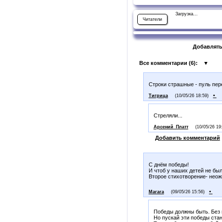
Загрузка...
Читатели
Добавлять
Все комментарии (
6
):
▼
Строки страшные - пуль пере
•
Тигрица
(10/05/26 18:59)
Стреляли...
Арсений_Платт
(10/05/26 19
Добавить комментарий
С днём победы!
И чтоб у наших детей не бы
Второе стихотворение- неож
•
Marara
(09/05/26 15:56)
Победы должны быть. Без н
Но пускай эти победы ста