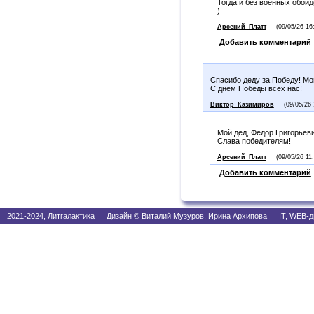
Тогда и без военных обой
)
Арсений_Платт
(09/05/26 16
Добавить комментарий
Спасибо деду за Победу! Мо
С днем Победы всех нас!
Виктор_Казимиров
(09/05/26 
Мой дед, Федор Григорьев
Слава победителям!
Арсений_Платт
(09/05/26 11
Добавить комментарий
2021-2024, Литгалактика Дизайн © Виталий Музуров, Ирина Архипова IT, WEB-д