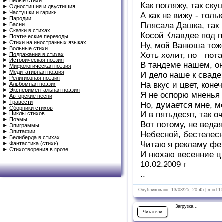
►
Белые стихи
Как погляжу, так ску
►
Одностишия и двустишия
►
Частушки и гарики
А как не вижу - тольк
►
Пародии
Плясала Дашка, так 
►
Басни
►
Сказки в стихах
Косой Клавдее под п
►
Поэтические переводы
►
Стихи на иностранных языках
Ну, мой Ванюша тож
►
Вольные стихи
Хоть холит, но - пота
►
Подражания в стихах
►
Историческая поэзия
В тандеме нашем, он
►
Мифологическая поэзия
►
Медитативная поэзия
И дело наше к сваде
►
Религиозная поэзия
На вкус и цвет, коне
►
Альбомная поэзия
►
Экспериментальная поэзия
Я не оспорю мненья 
►
Авторские песни
►
Травести
Но, думается мне, 
►
Сборники стихов
И в пятьдесят, так о
►
Циклы стихов
►
Поэмы
Вот потому, не ведая
►
Эпиграммы
►
Эпитафии
Небесной, бестелес
►
Белиберда в стихах
Читаю я рекламу фе
►
Фантастика (стихи)
►
Стихотворения в прозе
И нюхаю весенние ц
10.02.2009 г
..
Опубликовано: 13/03/25, 20:45 | mod 1
Загрузка...
Читатели