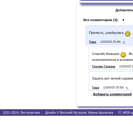
Добавлять
Все комментарии (
3
):
▼
Прелесть, улыбнулась
•
Таша
(13/03/25 20:46)
Спасибо большое
. Вс
психологически и вспомни
Татьяна_Галкина
(13/03/25 
Зашить рот ниткой суровой
•
Таша
(13/03/25 20:59)
Добавить комментарий
2021-2024, Литгалактика Дизайн © Виталий Музуров, Ирина Архипова IT, WEB-д