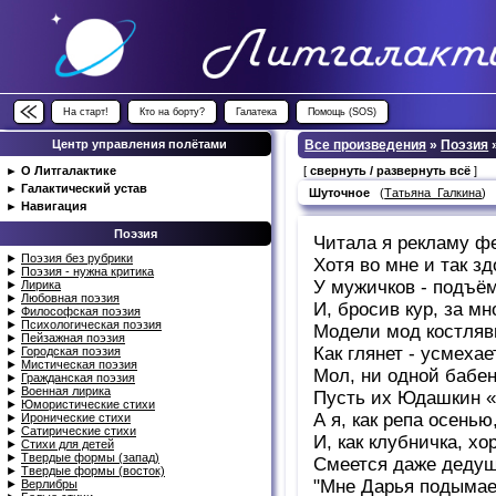
На старт!
Кто на борту?
Галатека
Помощь (SOS)
Центр управления полётами
Все произведения
»
Поэзия
►
О Литгалактике
[
свернуть / развернуть всё
]
►
Галактический устав
Шуточное
(
Татьяна_Галкина
►
Навигация
Поэзия
Читала я рекламу ф
►
Поэзия без рубрики
Хотя во мне и так з
►
Поэзия - нужна критика
У мужичков - подъём
►
Лирика
►
Любовная поэзия
И, бросив кур, за мн
►
Философская поэзия
►
Психологическая поэзия
Модели мод костляв
►
Пейзажная поэзия
Как глянет - усмехае
►
Городская поэзия
►
Мистическая поэзия
Мол, ни одной бабе
►
Гражданская поэзия
►
Военная лирика
Пусть их Юдашкин «
►
Юмористические стихи
А я, как репа осенью
►
Иронические стихи
►
Сатирические стихи
И, как клубничка, хо
►
Стихи для детей
►
Твердые формы (запад)
Смеется даже дедуш
►
Твердые формы (восток)
"Мне Дарья подымае
►
Верлибры